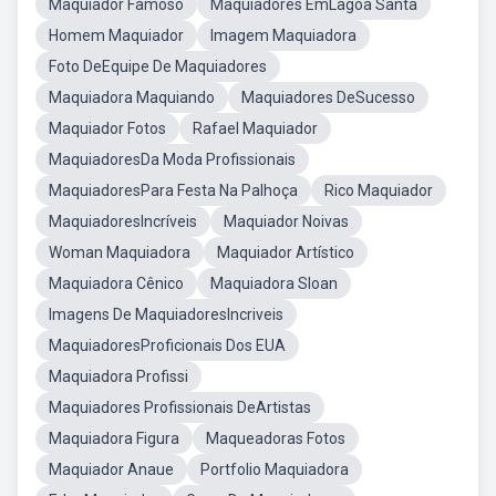
Maquiador Famoso
Maquiadores EmLagoa Santa
Homem Maquiador
Imagem Maquiadora
Foto DeEquipe De Maquiadores
Maquiadora Maquiando
Maquiadores DeSucesso
Maquiador Fotos
Rafael Maquiador
MaquiadoresDa Moda Profissionais
MaquiadoresPara Festa Na Palhoça
Rico Maquiador
MaquiadoresIncríveis
Maquiador Noivas
Woman Maquiadora
Maquiador Artístico
Maquiadora Cênico
Maquiadora Sloan
Imagens De MaquiadoresIncriveis
MaquiadoresProficionais Dos EUA
Maquiadora Profissi
Maquiadores Profissionais DeArtistas
Maquiadora Figura
Maqueadoras Fotos
Maquiador Anaue
Portfolio Maquiadora