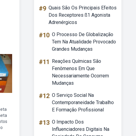
#9
Quais São Os Principais Efeitos
Dos Receptores ß1 Agonista
Adrenérgicos
#10
O Processo De Globalização
Tem Na Atualidade Provocado
Grandes Mudanças
#11
Reações Químicas São
Fenômenos Em Que
Necessariamente Ocorrem
Mudanças
#12
O Serviço Social Na
Contemporaneidade Trabalho
eta
E Formação Profissional
neta
otos
#13
O Impacto Dos
so
Influenciadores Digitais Na