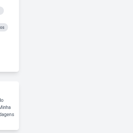
s
sos
do
Minha
rdagens