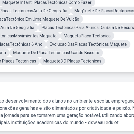
Maquete Infantil PlacasTectônicas Como Fazer
lacas TectonicasAula De Geografia
Maq1uete De PlacasRectonica
acaTectônica Em Uma Maquete De Vulcão
Aula De Geografia
Placas TectonicasPara Alunos Da Sala De Recur
ctonicasMovimientos Maquete
MaquetaPlaca Tectonica
lacasTectônicas 6 Ano
Evolucao DasPlacas Tectônicas Maquete
ana
Maquete De Placa TectonicasUsando Biscoito
 Placas Tectonicas
Maquete3 D Placas Tectonicas
 ao desenvolvimento dos alunos no ambiente escolar, empregan
nexões genuínas e são alimentados por criatividade e paixão. 
a jornada para se tornarem uma geração notável, utilizando abo
ipais instituições acadêmicas do mundo - dsw.aau.edu.et.