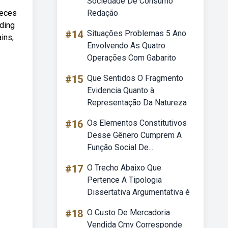
Sociedade De Consumo
ieces
Redação
iding
#14
Situações Problemas 5 Ano
ins,
Envolvendo As Quatro
Operações Com Gabarito
#15
Que Sentidos O Fragmento
Evidencia Quanto à
Representação Da Natureza
#16
Os Elementos Constitutivos
Desse Gênero Cumprem A
Função Social De...
#17
O Trecho Abaixo Que
Pertence A Tipologia
Dissertativa Argumentativa é
#18
O Custo De Mercadoria
Vendida Cmv Corresponde