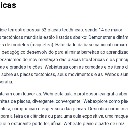
icas
ie terrestre possui 52 placas tectônicas, sendo 14 de maior
as tectônicas mundiais estão listadas abaixo: Demonstrar a dinâm
vés de modelos (maquetes). Habilidade da base nacional comum.
o pedagógico desenvolvido para eliminar barreiras ao aprendiza
ecanismos de movimentação das placas litosféricas e os princi
cas e grandes feições. Webinteraja com as camadas e os itens 
s sobre as placas tectônicas, seus movimentos e as. Webos alu
grafia.
aram com louvor as. Webnesta aula o professor jeangrafia abo
mites de placas, divergente, convergente,. Webexplore como pl
eratura, composição e espessura das placas. Descubra como cria
para a feira de ciências ou para uma aula expositiva, uma maqu
ue o estudante pode ter, afinal. Webeste plano é parte de uma