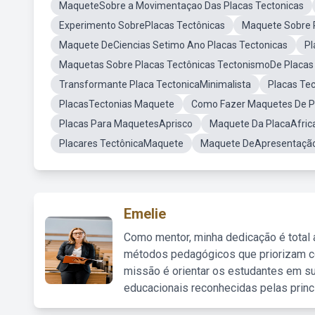
MaqueteSobre a Movimentaçao Das Placas Tectonicas
Experimento SobrePlacas Tectônicas
Maquete Sobre P
Maquete DeCiencias Setimo Ano Placas Tectonicas
Pl
Maquetas Sobre Placas Tectônicas TectonismoDe Placas 
Transformante Placa TectonicaMinimalista
Placas Te
PlacasTectonias Maquete
Como Fazer Maquetes De P
Placas Para MaquetesAprisco
Maquete Da PlacaAfric
Placares TectônicaMaquete
Maquete DeApresentação
Emelie
Como mentor, minha dedicação é total
métodos pedagógicos que priorizam co
missão é orientar os estudantes em su
educacionais reconhecidas pelas princ