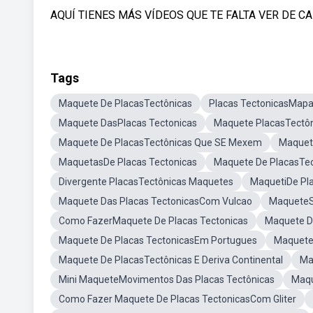
AQUÍ TIENES MÁS VÍDEOS QUE TE FALTA VER DE CANA
Tags
Maquete De PlacasTectônicas
Placas TectonicasMap
Maquete DasPlacas Tectonicas
Maquete PlacasTectôn
Maquete De PlacasTectônicas Que SE Mexem
Maquete
MaquetasDe Placas Tectonicas
Maquete De PlacasTec
Divergente PlacasTectônicas Maquetes
MaquetiDe Pla
Maquete Das Placas TectonicasCom Vulcao
MaqueteSo
Como FazerMaquete De Placas Tectonicas
Maquete Da
Maquete De Placas TectonicasEm Portugues
Maquete
Maquete De PlacasTectônicas E Deriva Continental
Ma
Mini MaqueteMovimentos Das Placas Tectônicas
Maqu
Como Fazer Maquete De Placas TectonicasCom Gliter