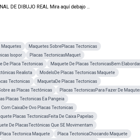
L DE DIBUJO REAL Mira aquí debajo ...
a Maquetes
Maquetes SobrePlacas Tectonicas
icas Isopor
Placas TectonicasMaquet
 De Placa Tectonicas
Maquete De Placas TectonicasBem Elaborda
tônicas Realista
ModeloDe Placas Tectonicas Maquete
cas Tectonicas
MaquetaDe Placas Tectonicas
bre as Placas Tectônicas
Placas TectonicasPara Fazer De Maqute
s Placas Tectonicas Ea Pangeia
 Com CaixaDe Ovo Placas Tectonicas
quete Placas TectonicasFeita De Caixa Papelao
ete De PlacasTectônicas Que SE Movimentam
Placa Tectonica Maquete
Placa TectonicaChocando Maquete