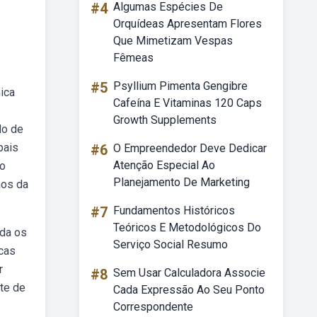
#4
Algumas Espécies De
Orquídeas Apresentam Flores
Que Mimetizam Vespas
Fêmeas
#5
Psyllium Pimenta Gengibre
ica
Cafeína E Vitaminas 120 Caps
Growth Supplements
do de
pais
#6
O Empreendedor Deve Dedicar
Atenção Especial Ao
do
Planejamento De Marketing
nos da
#7
Fundamentos Históricos
Teóricos E Metodológicos Do
rda os
Serviço Social Resumo
acas
r
#8
Sem Usar Calculadora Associe
ete de
Cada Expressão Ao Seu Ponto
Correspondente