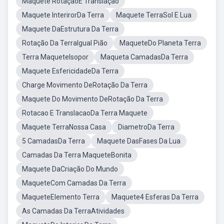
Maquete RotaçãoE Translação
Maquete InterirorDa Terra
Maquete TerraSol E Lua
Maquete DaEstrutura Da Terra
Rotação Da TerraIgual Pião
MaqueteDo Planeta Terra
Terra MaqueteIsopor
Maqueta CamadasDa Terra
Maquete EsfericidadeDa Terra
Charge Movimento DeRotação Da Terra
Maquete Do Movimento DeRotação Da Terra
Rotacao E TranslacaoDa Terra Maquete
Maquete TerraNossa Casa
DiametroDa Terra
5 CamadasDa Terra
Maquete DasFases Da Lua
Camadas Da Terra MaqueteBonita
Maquete DaCriação Do Mundo
MaqueteCom Camadas Da Terra
MaqueteElemento Terra
Maquete4 Esferas Da Terra
As Camadas Da TerraAtividades