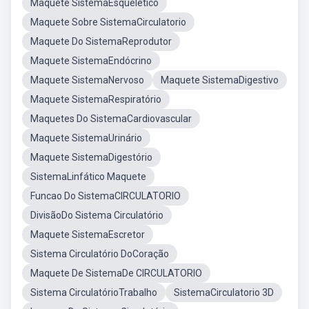
Maquete SistemaEsqueletico
Maquete Sobre SistemaCirculatorio
Maquete Do SistemaReprodutor
Maquete SistemaEndócrino
Maquete SistemaNervoso
Maquete SistemaDigestivo
Maquete SistemaRespiratório
Maquetes Do SistemaCardiovascular
Maquete SistemaUrinário
Maquete SistemaDigestório
SistemaLinfático Maquete
Funcao Do SistemaCIRCULATORIO
DivisãoDo Sistema Circulatório
Maquete SistemaEscretor
Sistema Circulatório DoCoração
Maquete De SistemaDe CIRCULATORIO
Sistema CirculatórioTrabalho
SistemaCirculatorio 3D