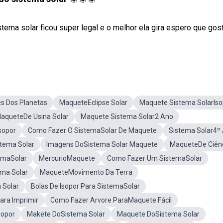
tema solar ficou super legal e o melhor ela gira espero que gos
s Dos Planetas
MaqueteEclipse Solar
Maquete Sistema SolarIso
aqueteDe Usina Solar
Maquete Sistema Solar2 Ano
sopor
Como Fazer O SistemaSolar De Maquete
Sistema Solar4º
tema Solar
Imagens DoSistema Solar Maquete
MaqueteDe Ciên
emaSolar
MercurioMaquete
Como Fazer Um SistemaSolar
ema Solar
MaqueteMovimento Da Terra
 Solar
Bolas De Isopor Para SistemaSolar
ara Imprimir
Como Fazer Arvore ParaMaquete Fácil
sopor
Makete DoSistema Solar
Maquete DoSistema Solar