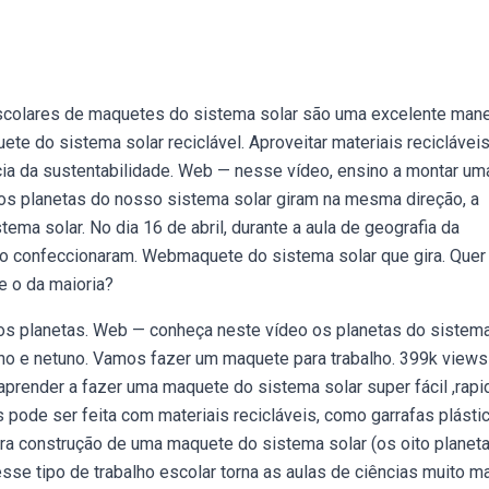
scolares de maquetes do sistema solar são uma excelente mane
te do sistema solar reciclável. Aproveitar materiais recicláveis
ia da sustentabilidade. Web — nesse vídeo, ensino a montar um
dos planetas do nosso sistema solar giram na mesma direção, a
ma solar. No dia 16 de abril, durante a aula de geografia da
no confeccionaram. Webmaquete do sistema solar que gira. Quer
e o da maioria?
os planetas. Web — conheça neste vídeo os planetas do sistem
, urano e netuno. Vamos fazer um maquete para trabalho. 399k views
prender a fazer uma maquete do sistema solar super fácil ,rapi
pode ser feita com materiais recicláveis, como garrafas plásti
ra construção de uma maquete do sistema solar (os oito planeta
esse tipo de trabalho escolar torna as aulas de ciências muito m