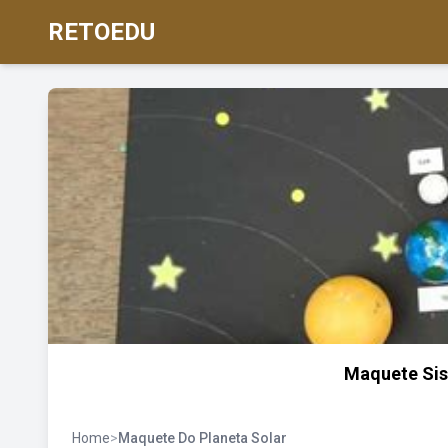
RETOEDU
Maquete Sis
Home
>
Maquete Do Planeta Solar