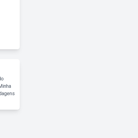
do
Minha
rdagens