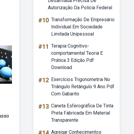
Desarmada Precisa De
Autorização Da Polícia Federal
#10
Transformação De Empresário
Individual Em Sociedade
Limitada Unipessoal
#11
Terapia Cognitivo-
comportamental Teoria E
Prática 3 Edição Pdf
Download
#12
Exercícios Trigonometria No
Triângulo Retângulo 9 Ano Pdf
Com Gabarito
#13
Caneta Esferográfica De Tinta
Preta Fabricada Em Material
passo
Transparente
#14
Agregar Conhecimentos