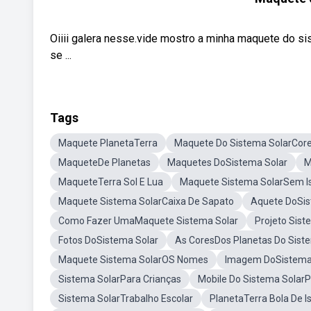
Oiiii galera nesse.vide mostro a minha maquete do sis
se ...
Tags
Maquete PlanetaTerra
Maquete Do Sistema SolarCore
MaqueteDe Planetas
Maquetes DoSistema Solar
M
MaqueteTerra Sol E Lua
Maquete Sistema SolarSem I
Maquete Sistema SolarCaixa De Sapato
Aquete DoSis
Como Fazer UmaMaquete Sistema Solar
Projeto Sist
Fotos DoSistema Solar
As CoresDos Planetas Do Sist
Maquete Sistema SolarOS Nomes
Imagem DoSistema
Sistema SolarPara Crianças
Mobile Do Sistema SolarP
Sistema SolarTrabalho Escolar
PlanetaTerra Bola De I