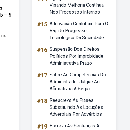
Visando Melhoria Contínua
as
Nos Processos Internos
eb — 5
#15
A Inovação Contribuiu Para O
Rápido Progresso
que
Tecnológico Da Sociedade
#16
Suspensão Dos Direitos
Políticos Por Improbidade
Administrativa Prazo
#17
Sobre As Competências Do
Administrador Julgue As
Afirmativas A Seguir
#18
Reescreva As Frases
Substituindo As Locuções
Adverbiais Por Advérbios
#19
Escreva As Sentenças A