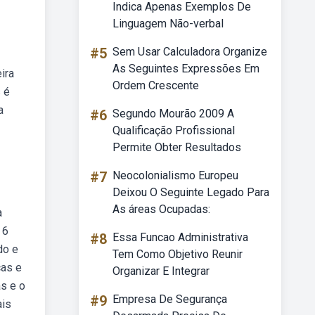
Indica Apenas Exemplos De
Linguagem Não-verbal
#5
Sem Usar Calculadora Organize
As Seguintes Expressões Em
ira
Ordem Crescente
 é
a
#6
Segundo Mourão 2009 A
Qualificação Profissional
Permite Obter Resultados
#7
Neocolonialismo Europeu
Deixou O Seguinte Legado Para
As áreas Ocupadas:
a
 6
#8
Essa Funcao Administrativa
do e
Tem Como Objetivo Reunir
cas e
Organizar E Integrar
s e o
#9
Empresa De Segurança
ais