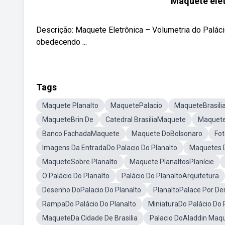
Maquete elet
Descrição: Maquete Eletrônica – Volumetria do Palác
obedecendo ...
Tags
Maquete Planalto
MaquetePalacio
MaqueteBrasili
MaqueteBrin De
Catedral BrasiliaMaquete
Maquete
Banco FachadaMaquete
Maquete DoBolsonaro
Fot
Imagens Da EntradaDo Palacio Do Planalto
Maquetes D
MaqueteSobre Planalto
Maquete PlanaltosPlanície
O Palácio Do Planalto
Palácio Do PlanaltoArquitetura
Desenho DoPalacio Do Planalto
PlanaltoPalace Por De
RampaDo Palácio Do Planalto
MiniaturaDo Palácio Do 
MaqueteDa Cidade De Brasilia
Palacio DoAladdin Maq