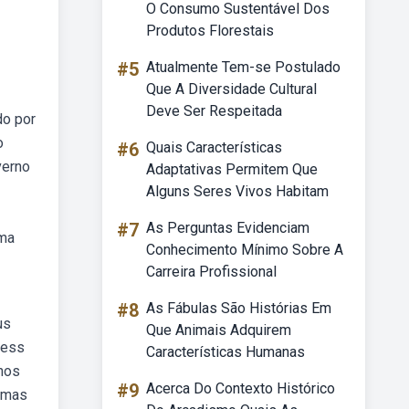
O Consumo Sustentável Dos
Produtos Florestais
#5
Atualmente Tem-se Postulado
Que A Diversidade Cultural
Deve Ser Respeitada
do por
o
#6
Quais Características
verno
Adaptativas Permitem Que
Alguns Seres Vivos Habitam
#7
As Perguntas Evidenciam
uma
Conhecimento Mínimo Sobre A
Carreira Profissional
#8
As Fábulas São Histórias Em
us
Que Animais Adquirem
ress
Características Humanas
nhos
#9
Acerca Do Contexto Histórico
ormas