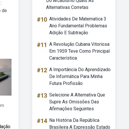
Do Arcadismo Quais As
:
Alternativas Corretas
o de
#10
Atividades De Matematica 3
Ano Fundamental Problemas
Adição E Subtração
#11
A Revolução Cubana Vitoriosa
Em 1959 Teve Como Principal
Característica
#12
A Importância Do Aprendizado
De Informática Para Minha
Futura Profissão
#13
Selecione A Alternativa Que
Supre As Omissões Das
cm
Afirmações Seguintes
#14
Na História Da República
dação
Brasileira A Expressão Estado