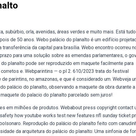
nalto
a, subúrbio, orla, avenidas, áreas verdes e muito mais. Está tudo
pois de 50 anos. Webo palácio do planalto é um edifício projeta
transferência da capital para brasília. Webo encontro ocorreu n
 o prazo para uma solução sobre as emendas parlamentares, o go
 do planalto pode ser reproduzido em maquete facilmente para
orretos e. Webparintins — o pl 2. 610/2023 trata do festival
ade de parintins, no amazonas, e que é considerado um. Webveja 
r do palácio do planalto, observando a maquete da obra durante a
e maquete do palacio do planalto parcelado sem juros!
ões em milhões de produtos. Webabout press copyright contact 
 safety how youtube works test new features nfl sunday ticket p
 bolsonaro. Reprodução do palácio do planalto feito com canudi
sidade da arquitetura do palácio do planalto: Uma sinfonia de f