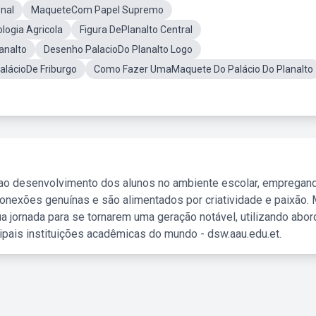
nal
MaqueteCom Papel Supremo
ogia Agricola
Figura DePlanalto Central
analto
Desenho PalacioDo Planalto Logo
alácioDe Friburgo
Como Fazer UmaMaquete Do Palácio Do Planalto
 ao desenvolvimento dos alunos no ambiente escolar, empregan
nexões genuínas e são alimentados por criatividade e paixão. 
a jornada para se tornarem uma geração notável, utilizando abo
ipais instituições acadêmicas do mundo - dsw.aau.edu.et.