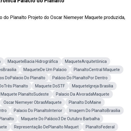
rônica Palácio do Planalto
io do Planalto Projeto do Oscar Niemeyer Maquete produzida,
a
MaqueteBacia Hidrográfica
MaqueteArquitetônica
sBrasilia
MaqueteDe Um Palacio
PlanaltoCentral Maquete
os DoPalacio Do Planalto
Palácio Do PlanaltoPor Dentro
oTrês Planalto
Maquete DoSTF
MaqueteIgreja Brasilia
Maquete PlanaltoSudeste
Palacio Da AlvoradaMaquete
Oscar Niemeyer ObrasMaquete
Planalto DoMaine
ntro
Palacio Do PlanaltoInterior
Imagem Do PlanaltoBrasilia
Planalto
Maquete Do Palácio3 De Outubro Barbalha
uete
Representação DePlanalto Maquet
PlanaltoFederal