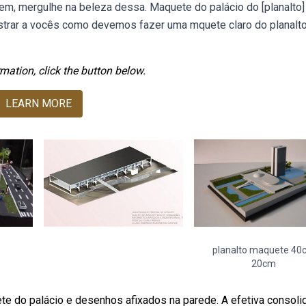
em, mergulhe na beleza dessa. Maquete do palácio do [planalto] 
strar a vocês como devemos fazer uma mquete claro do planalt
mation, click the button below.
LEARN MORE
planalto maquete 40
20cm
te do palácio e desenhos afixados na parede. A efetiva consoli