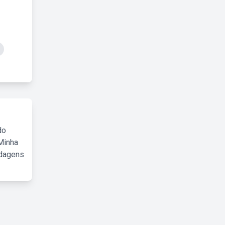
do
Minha
rdagens