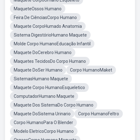
Maquete CorpoUmano Esqueleto
MaqueteOssos Humano
Feira De CiênciasCorpo Humano
Maquete CorpoHumado Anatomia
Sistema DigestórioHumano Maquete
Molde Corpo HumanoEducação Infantil
Maquete DoCerebro Humano
Maquetes TecidosDo Corpo Humano
Maquete DoSer Humano
Corpo HumanoMaket
SistemasHumano Maquete
Maquete Corpo HumanoEsqueletico
ComputadorHumano Maquete
Maquete Dos SistemaDo Corpo Humano
Maquete DoSistema Urinario
Corpo HumanoFeltro
Corpo HumanoPara O Blender
Modelo EletricoCorpo Humano