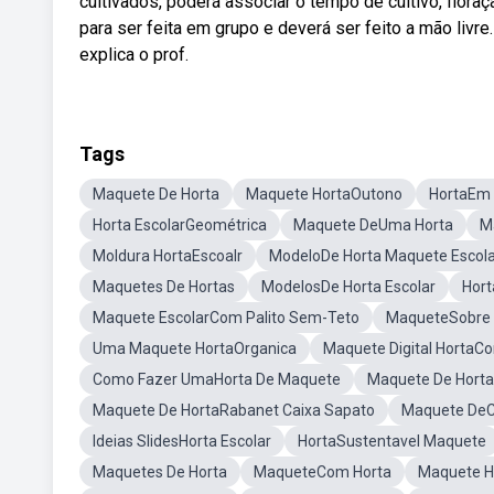
cultivados, poderá associar o tempo de cultivo, flora
para ser feita em grupo e deverá ser feito a mão livr
explica o prof.
Tags
Maquete De Horta
Maquete HortaOutono
HortaEm
Horta EscolarGeométrica
Maquete DeUma Horta
M
Moldura HortaEscoalr
ModeloDe Horta Maquete Escola
Maquetes De Hortas
ModelosDe Horta Escolar
Hort
Maquete EscolarCom Palito Sem-Teto
MaqueteSobre 
Uma Maquete HortaOrganica
Maquete Digital HortaCo
Como Fazer UmaHorta De Maquete
Maquete De Hort
Maquete De HortaRabanet Caixa Sapato
Maquete DeCl
Ideias SlidesHorta Escolar
HortaSustentavel Maquete
Maquetes De Horta
MaqueteCom Horta
Maquete Ho