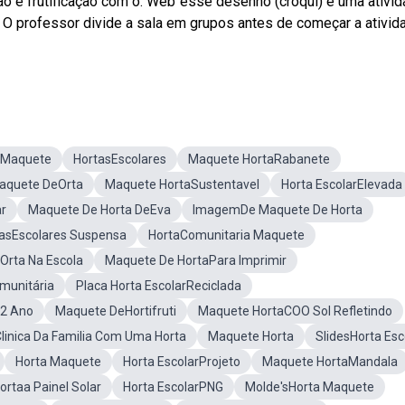
ção e frutificação com o. Web“esse desenho (croqui) é uma ativi
e. O professor divide a sala em grupos antes de começar a ativid
 Maquete
HortasEscolares
Maquete HortaRabanete
aquete DeOrta
Maquete HortaSustentavel
Horta EscolarElevada
r
Maquete De Horta DeEva
ImagemDe Maquete De Horta
asEscolares Suspensa
HortaComunitaria Maquete
Orta Na Escola
Maquete De HortaPara Imprimir
munitária
Placa Horta EscolarReciclada
a2 Ano
Maquete DeHortifruti
Maquete HortaCOO Sol Refletindo
inica Da Familia Com Uma Horta
Maquete Horta
SlidesHorta Esc
Horta Maquete
Horta EscolarProjeto
Maquete HortaMandala
rtaa Painel Solar
Horta EscolarPNG
Molde'sHorta Maquete