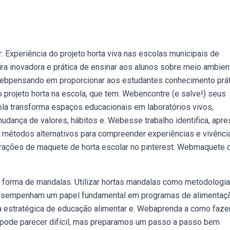
: Experiência do projeto horta viva nas escolas municipais de
ra inovadora e prática de ensinar aos alunos sobre meio ambien
 Webpensando em proporcionar aos estudantes conhecimento prát
o projeto horta na escola, que tem. Webencontre (e salve!) seus
cola transforma espaços educacionais em laboratórios vivos,
mudança de valores, hábitos e. Webesse trabalho identifica, apre
 e métodos alternativos para compreender experiências e vivênci
rações de maquete de horta escolar no pinterest. Webmaquete 
a forma de mandalas. Utilizar hortas mandalas como metodologi
desempenham um papel fundamental em programas de alimentaç
 estratégica de educação alimentar e. Webaprenda a como faze
e pode parecer difícil, mas preparamos um passo a passo bem