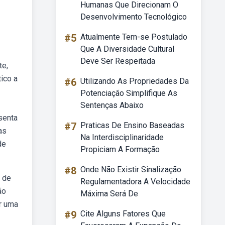
Humanas Que Direcionam O
Desenvolvimento Tecnológico
#5
Atualmente Tem-se Postulado
Que A Diversidade Cultural
Deve Ser Respeitada
te,
ico a
#6
Utilizando As Propriedades Da
Potenciação Simplifique As
Sentenças Abaixo
senta
#7
Praticas De Ensino Baseadas
as
Na Interdisciplinaridade
de
Propiciam A Formação
#8
Onde Não Existir Sinalização
a de
Regulamentadora A Velocidade
ão
Máxima Será De
r uma
#9
Cite Alguns Fatores Que