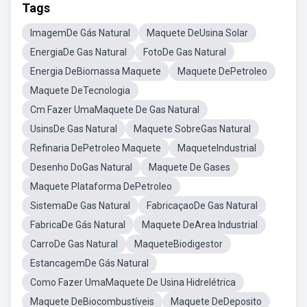
Tags
ImagemDe Gás Natural
Maquete DeUsina Solar
EnergiaDe Gas Natural
FotoDe Gas Natural
Energia DeBiomassa Maquete
Maquete DePetroleo
Maquete DeTecnologia
Cm Fazer UmaMaquete De Gas Natural
UsinsDe Gas Natural
Maquete SobreGas Natural
Refinaria DePetroleo Maquete
MaqueteIndustrial
Desenho DoGas Natural
Maquete De Gases
Maquete Plataforma DePetroleo
SistemaDe Gas Natural
FabricaçaoDe Gas Natural
FabricaDe Gás Natural
Maquete DeArea Industrial
CarroDe Gas Natural
MaqueteBiodigestor
EstancagemDe Gás Natural
Como Fazer UmaMaquete De Usina Hidrelétrica
Maquete DeBiocombustíveis
Maquete DeDeposito