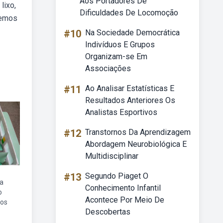
Aos Portadores De
lixo,
Dificuldades De Locomoção
zemos
#10
Na Sociedade Democrática
Indivíduos E Grupos
Organizam-se Em
Associações
#11
Ao Analisar Estatísticas E
Resultados Anteriores Os
Analistas Esportivos
#12
Transtornos Da Aprendizagem
Abordagem Neurobiológica E
Multidisciplinar
#13
Segundo Piaget O
a
Conhecimento Infantil
o
Acontece Por Meio De
tos
Descobertas