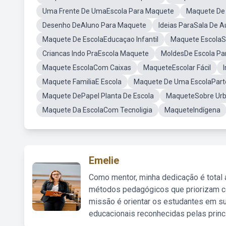
Uma Frente De UmaEscola Para Maquete
Maquete De
Desenho DeAluno Para Maquete
Ideias ParaSala De A
Maquete De EscolaEducaçao Infantil
Maquete EscolaS
Criancas Indo PraEscola Maquete
MoldesDe Escola Pa
Maquete EscolaCom Caixas
MaqueteEscolar Fácil
Maquete FamiliaE Escola
Maquete De Uma EscolaPart
Maquete DePapel Planta De Escola
MaqueteSobre Urb
Maquete Da EscolaCom Tecnoligia
MaqueteIndígena
Emelie
Como mentor, minha dedicação é total
métodos pedagógicos que priorizam co
missão é orientar os estudantes em su
educacionais reconhecidas pelas princ