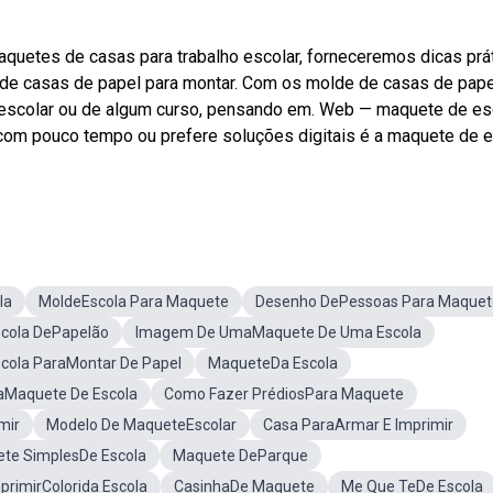
quetes de casas para trabalho escolar, forneceremos dicas prá
de casas de papel para montar. Com os molde de casas de pape
o escolar ou de algum curso, pensando em. Web — maquete de es
á com pouco tempo ou prefere soluções digitais é a maquete de 
la
MoldeEscola Para Maquete
Desenho DePessoas Para Maquet
cola DePapelão
Imagem De UmaMaquete De Uma Escola
cola ParaMontar De Papel
MaqueteDa Escola
Maquete De Escola
Como Fazer PrédiosPara Maquete
mir
Modelo De MaqueteEscolar
Casa ParaArmar E Imprimir
te SimplesDe Escola
Maquete DeParque
rimirColorida Escola
CasinhaDe Maquete
Me Que TeDe Escola