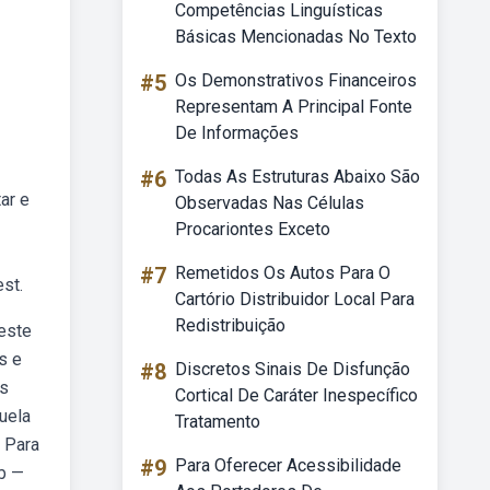
Competências Linguísticas
Básicas Mencionadas No Texto
#5
Os Demonstrativos Financeiros
Representam A Principal Fonte
De Informações
#6
Todas As Estruturas Abaixo São
ar e
Observadas Nas Células
Procariontes Exceto
#7
Remetidos Os Autos Para O
st.
Cartório Distribuidor Local Para
Redistribuição
este
s e
#8
Discretos Sinais De Disfunção
os
Cortical De Caráter Inespecífico
quela
Tratamento
 Para
#9
Para Oferecer Acessibilidade
b —