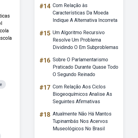
#14
Com Relação às
Características Da Moeda
ticas
Indique A Alternativa Incorreta
l
cola
#15
Um Algoritmo Recursivo
escola
Resolve Um Problema
Dividindo O Em Subproblemas
#16
Sobre O Parlamentarismo
Praticado Durante Quase Todo
O Segundo Reinado
e
#17
Com Relação Aos Ciclos
Biogeoquímicos Analise As
Seguintes Afirmativas
#18
Atualmente Não Há Mantos
Tupinambás Nos Acervos
Museológicos No Brasil