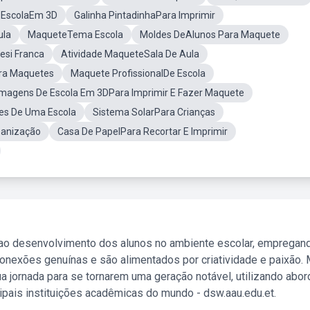
 EscolaEm 3D
Galinha PintadinhaPara Imprimir
ula
MaqueteTema Escola
Moldes DeAlunos Para Maquete
esi Franca
Atividade MaqueteSala De Aula
ra Maquetes
Maquete ProfissionalDe Escola
Imagens De Escola Em 3DPara Imprimir E Fazer Maquete
es De Uma Escola
Sistema SolarPara Crianças
anização
Casa De PapelPara Recortar E Imprimir
 ao desenvolvimento dos alunos no ambiente escolar, empregan
nexões genuínas e são alimentados por criatividade e paixão. 
a jornada para se tornarem uma geração notável, utilizando abo
ipais instituições acadêmicas do mundo - dsw.aau.edu.et.