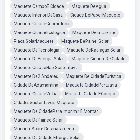
Maquete CampoE Cidade
Maquete DeAgua
Maquete Interior DeCasa
Cidade DePapel Maquete
Maquete CidadeGeométrica
Maquete CidadeEcológica
Maquete DeEnchente
Placa SolarMaquete
Maquete DePainel Solar
Maquete DeTecnologia
Maquete DeRadiaçao Solar
Maquete DeEnergia Solar
Maquete GiganteDe Cidade
Maquete CidadeNão Sustentável
Maquete De2 Andares
Maquete De CidadeTurística
Cidade DeAdamantina
Maquete CidadePortuaria
Maquete CidadeVelha
Maquete Cidade ECompo
CidadesSustentaveis Maquete
Maquete De CidadePara Imprimir E Montar
Maquete DePaineo Solar
MaqueteSobre Desmatamento
Maquete De Cidade ENergia Solar