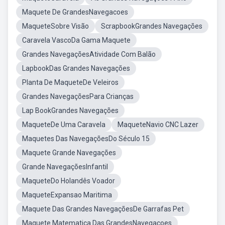
Maquete De GrandesNavegacoes
MaqueteSobre Visão
ScrapbookGrandes Navegações
Caravela VascoDa Gama Maquete
Grandes NavegaçõesAtividade Com Balão
LapbookDas Grandes Navegações
Planta De MaqueteDe Veleiros
Grandes NavegaçõesPara Crianças
Lap BookGrandes Navegações
MaqueteDe Uma Caravela
MaqueteNavio CNC Lazer
Maquetes Das NavegaçõesDo Século 15
Maquete Grande Navegações
Grande NavegaçõesInfantil
MaqueteDo Holandês Voador
MaqueteExpansao Maritima
Maquete Das Grandes NavegaçõesDe Garrafas Pet
Maquete Matematica Das GrandesNavegaçoes