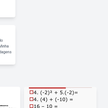
do
Minha
rdagens