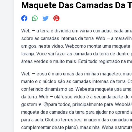
Maquete Das Camadas Da T
Web — a terra é dividida em várias camadas, cada uma
sobre as camadas internas da terra. Web — a maravil
amigos, neste vídeo. Webcomo montar uma maquete s
laranja. Você vai fazer as camadas da terra de dentro p
áreas verdes e muito mais. Está tudo registrado na m
Web — essa é mais umas das minhas maquetes, mas e
manto e o núcleo são as camadas internas da terra. C
conferindo dinamismo ao. Webesta maquete usa uma b
da terra. Web — olá!esse vídeo é a segunda parte d
gostem ♥️. 😘para todos, principalmente para. Webol
maquete das camadas da terra para ajudar no aprendi
para a aula: Globos terrestres, imagem das camadas i
complementar deste plano), massinha. Weba estrutura i