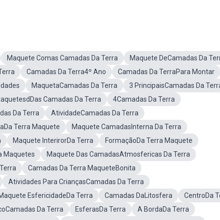
Maquete Comas Camadas Da Terra
Maquete DeCamadas Da Ter
Terra
Camadas Da Terra4º Ano
Camadas Da TerraPara Montar
idades
MaquetaCamadas Da Terra
3 PrincipaisCamadas Da Terr
aquetesdDas Camadas Da Terra
4Camadas Da Terra
as Da Terra
AtividadeCamadas Da Terra
naDa Terra Maquete
Maquete CamadasInterna Da Terra
a
Maquete InterirorDa Terra
FormaçãoDa Terra Maquete
a Maquetes
Maquete Das CamadasAtmosfericas Da Terra
Terra
Camadas Da Terra MaqueteBonita
Atividades Para CriançasCamadas Da Terra
Maquete EsfericidadeDa Terra
Camadas DaLitosfera
CentroDa T
icoCamadas Da Terra
EsferasDa Terra
A BordaDa Terra