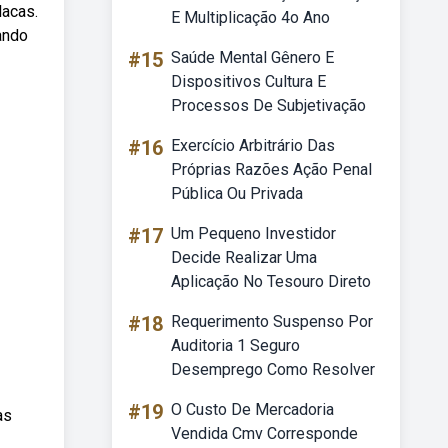
lacas.
E Multiplicação 4o Ano
ando
#15
Saúde Mental Gênero E
Dispositivos Cultura E
Processos De Subjetivação
#16
Exercício Arbitrário Das
Próprias Razões Ação Penal
Pública Ou Privada
#17
Um Pequeno Investidor
Decide Realizar Uma
Aplicação No Tesouro Direto
#18
Requerimento Suspenso Por
Auditoria 1 Seguro
Desemprego Como Resolver
#19
O Custo De Mercadoria
as
Vendida Cmv Corresponde