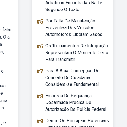
Artísticas Encontradas Na Tv
Segundo O Texto
#5
Por Falta De Manutenção
Preventiva Dos Veículos
 falar
Automotores Liberam Gases
. Ola
a
#6
Os Treinamentos De Integração
as,
Representam O Momento Certo
Para Transmitir
#7
Para A Atual Concepção Do
 o
Conceito De Cidadania
Considera-se Fundamental
nas
ue
#8
Empresa De Segurança
 uma
Desarmada Precisa De
os
Autorização Da Polícia Federal
#9
Dentre Os Principais Potenciais
l, é