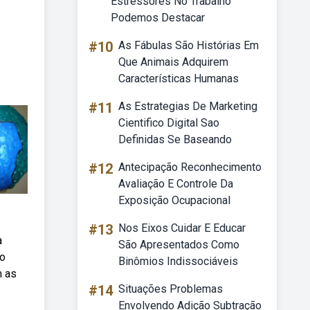
Estressores No Trabalho
Podemos Destacar
#10
As Fábulas São Histórias Em
Que Animais Adquirem
Características Humanas
#11
As Estrategias De Marketing
Cientifico Digital Sao
Definidas Se Baseando
#12
Antecipação Reconhecimento
Avaliação E Controle Da
Exposição Ocupacional
#13
Nos Eixos Cuidar E Educar
a
São Apresentados Como
no
Binômios Indissociáveis
m as
#14
Situações Problemas
Envolvendo Adição Subtração