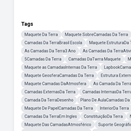
Tags
Maquete Da Terra
Maquete SobreCamadas Da Terra
Camadas Da TerraBrasil Escola
Maquete EstruturaDa 
As Camadas Da Terra3 Ano
As Camadas Da TerraAtiv
5Camadas Da Terra
Camadas DaTwrra Maquete
M
Maquete as CamadasInternas Da Terra
LapbookCamad
Maquete GeosferaCamadas Da Terra
Estrutura Exter
Maquete Camadas DaAtmosfera
As Camada Da Terr
Camadas ExternasDa Terra
Camadas InternasDa Terr
Camada Da TerraDesenho
Plano De AulaCamadas Da 
Maquete De PapelCamadas Da Terra
InteriorDa Terra
Camadas Da TerraEm Ingles
ConstituiçãoDa Terra
Maquete Das CamadasAtmosférico
Suporte Geográf