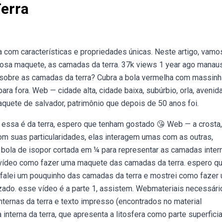
erra
 com características e propriedades únicas. Neste artigo, vamos
hosa maquete, as camadas da terra. 37k views 1 year ago manaus
obre as camadas da terra? Cubra a bola vermelha com massinh
ara fora. Web — cidade alta, cidade baixa, subúrbio, orla, avenid
aquete de salvador, patrimônio que depois de 50 anos foi.
ssa é da terra, espero que tenham gostado 😘 Web — a crosta,
om suas particularidades, elas interagem umas com as outras,
ola de isopor cortada em ¼ para representar as camadas inter
o vídeo como fazer uma maquete das camadas da terra. espero q
á!falei um pouquinho das camadas da terra e mostrei como fazer
zado. esse vídeo é a parte 1, assistem. Webmateriais necessári
nternas da terra e texto impresso (encontrados no material
nterna da terra, que apresenta a litosfera como parte superficia