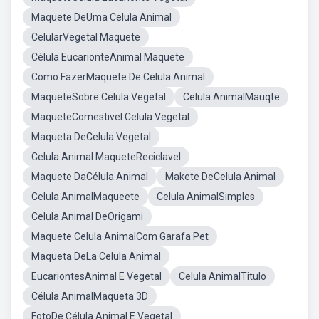
Maquete DeUma Celula Animal
CelularVegetal Maquete
Célula EucarionteAnimal Maquete
Como FazerMaquete De Celula Animal
MaqueteSobre Celula Vegetal
Celula AnimalMauqte
MaqueteComestivel Celula Vegetal
Maqueta DeCelula Vegetal
Celula Animal MaqueteReciclavel
Maquete DaCélula Animal
Makete DeCelula Animal
Celula AnimalMaqueete
Celula AnimalSimples
Celula Animal DeOrigami
Maquete Celula AnimalCom Garafa Pet
Maqueta DeLa Celula Animal
EucariontesAnimal E Vegetal
Celula AnimalTitulo
Célula AnimalMaqueta 3D
FotoDe Célula Animal E Vegetal