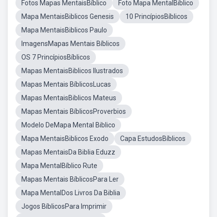
Fotos Mapas MentaisBíblico
Foto Mapa MentalBiblico
Mapa MentaisBiblicos Genesis
10 PrincípiosBíblicos
Mapa MentaisBiblicos Paulo
ImagensMapas Mentais Bíblicos
OS 7 PrincípiosBíblicos
Mapas MentaisBiblicos Ilustrados
Mapas Mentais BíblicosLucas
Mapas MentaisBiblicos Mateus
Mapas Mentais BíblicosProverbios
Modelo DeMapa Mental Biblico
Mapa MentaisBiblicos Exodo
Capa EstudosBíblicos
Mapas MentaisDa Biblia Eduzz
Mapa MentalBíblico Rute
Mapas Mentais BíblicosPara Ler
Mapa MentalDos Livros Da Biblia
Jogos BíblicosPara Imprimir