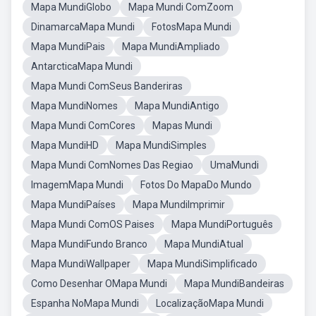
Mapa MundiGlobo
Mapa Mundi ComZoom
DinamarcaMapa Mundi
FotosMapa Mundi
Mapa MundiPais
Mapa MundiAmpliado
AntarcticaMapa Mundi
Mapa Mundi ComSeus Banderiras
Mapa MundiNomes
Mapa MundiAntigo
Mapa Mundi ComCores
Mapas Mundi
Mapa MundiHD
Mapa MundiSimples
Mapa Mundi ComNomes Das Regiao
UmaMundi
ImagemMapa Mundi
Fotos Do MapaDo Mundo
Mapa MundiPaíses
Mapa MundiImprimir
Mapa Mundi ComOS Paises
Mapa MundiPortuguês
Mapa MundiFundo Branco
Mapa MundiAtual
Mapa MundiWallpaper
Mapa MundiSimplificado
Como Desenhar OMapa Mundi
Mapa MundiBandeiras
Espanha NoMapa Mundi
LocalizaçãoMapa Mundi