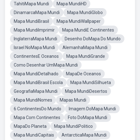
TahitiMapa Mundi
Mapa MundiHD
DinamarcaMapa Mundi
Mapa MundiGlobo
Mapa MundiBrasil
Mapa MundiWallpaper
Mapa MundiImprimir
Mapa MundiE Continentes
InglaterraMapa Mundi
Desenho DoMapa Do Mundo
Israel NoMapa Mundi
AlemanhaMapa Mundi
ContinentesE Oceanos
Mapa MundiGrande
Como Desenhar UmMapa Mundi
Mapa MundiDetalhado
MapaDe Oceanos
Mapa MundiBrasil Escola
Mapa MundiSilhueta
GeografiaMapa Mundi
Mapa MundiDesertos
Mapa MundiNomes
Mapas Mundi
6 ContinentesDo Mundo
Imagem DoMapa Mundi
Mapa Com Continentes
Foto DoMapa Mundi
MapaDo Planeta
Mapa MundiPolitico
Mapa MundiCapitais
AntarcticaMapa Mundi