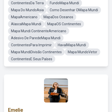
ContinentesDa Terra
FundoMapa Mundi
Mapa Do MundoAsia
Como Desenhar OMapa Mundi
MapaAmericano
MapaDos Oceanos
AlascaMapa Mundi
MapaOS Continentes
Mapa Mundi ContinenteAmericano
Adesivo De ParedeMapa Mundi
ContinentesPara Imprimir
HavaíMapa Mundi
Mapa MundiDivisão Continentes
Mapa MundoVetor
ContinentesE Seus Países
Emelie