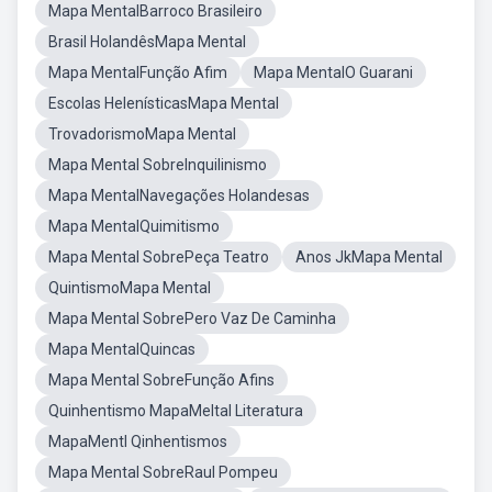
Mapa MentalBarroco Brasileiro
Brasil HolandêsMapa Mental
Mapa MentalFunção Afim
Mapa MentalO Guarani
Escolas HelenísticasMapa Mental
TrovadorismoMapa Mental
Mapa Mental SobreInquilinismo
Mapa MentalNavegações Holandesas
Mapa MentalQuimitismo
Mapa Mental SobrePeça Teatro
Anos JkMapa Mental
QuintismoMapa Mental
Mapa Mental SobrePero Vaz De Caminha
Mapa MentalQuincas
Mapa Mental SobreFunção Afins
Quinhentismo MapaMeltal Literatura
MapaMentl Qinhentismos
Mapa Mental SobreRaul Pompeu