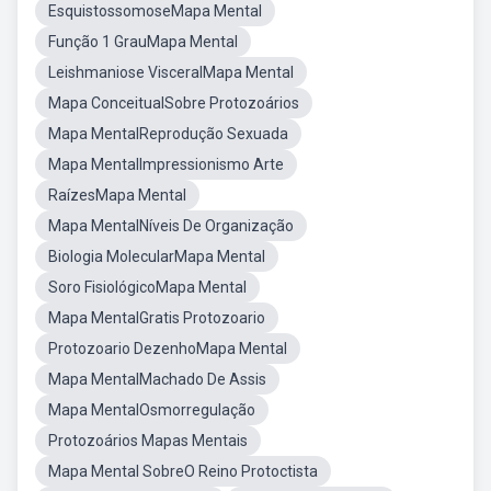
EsquistossomoseMapa Mental
Função 1 GrauMapa Mental
Leishmaniose VisceralMapa Mental
Mapa ConceitualSobre Protozoários
Mapa MentalReprodução Sexuada
Mapa MentalImpressionismo Arte
RaízesMapa Mental
Mapa MentalNíveis De Organização
Biologia MolecularMapa Mental
Soro FisiológicoMapa Mental
Mapa MentalGratis Protozoario
Protozoario DezenhoMapa Mental
Mapa MentalMachado De Assis
Mapa MentalOsmorregulação
Protozoários Mapas Mentais
Mapa Mental SobreO Reino Protoctista