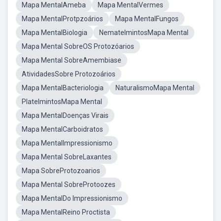
Mapa MentalAmeba
Mapa MentalVermes
Mapa MentalProtpzoários
Mapa MentalFungos
Mapa MentalBiologia
NematelmintosMapa Mental
Mapa Mental SobreOS Protozóarios
Mapa Mental SobreAmembiase
AtividadesSobre Protozoários
Mapa MentalBacteriologia
NaturalismoMapa Mental
PlatelmintosMapa Mental
Mapa MentalDoenças Virais
Mapa MentalCarboidratos
Mapa MentalImpressionismo
Mapa Mental SobreLaxantes
Mapa SobreProtozoarios
Mapa Mental SobreProtoozes
Mapa MentalDo Impressionismo
Mapa MentalReino Proctista