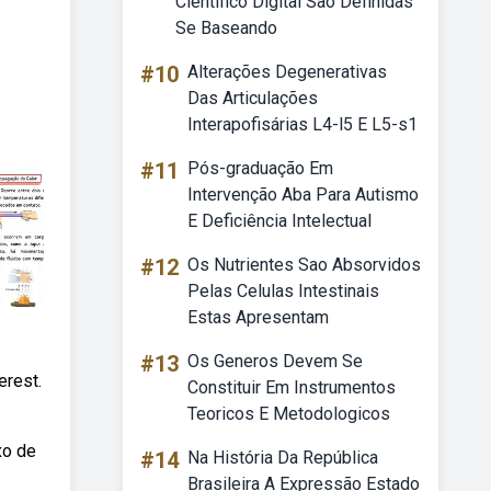
Cientifico Digital Sao Definidas
Se Baseando
#10
Alterações Degenerativas
Das Articulações
Interapofisárias L4-l5 E L5-s1
#11
Pós-graduação Em
Intervenção Aba Para Autismo
E Deficiência Intelectual
#12
Os Nutrientes Sao Absorvidos
Pelas Celulas Intestinais
Estas Apresentam
#13
Os Generos Devem Se
erest.
Constituir Em Instrumentos
Teoricos E Metodologicos
xo de
#14
Na História Da República
Brasileira A Expressão Estado