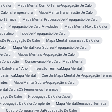
e Calor
Mapa Mental Com O TemaPropagação De Calor
 Calor ETemperatura
Mapa MentalTransmissão De Calor
ão Térmica
Mapa Mental ProcessosDe Propagação De Calor
no
Propagação De CalorAtividades
Mapa MentalFluxo De Calor
specifico
TiposDe Propagação De Calor
sDe Propagação De Calor
Mapa MentalTrasmissao De Calor
alor
Mapa Mental Facil Sobrea Propagação De Calor
e Calor
Mapas Mentais Propagação De Calor
reConvecção
Conservaçao PeloCalor Mapa Mental
 CalorPara 4 Ano
Inversão TérmicaMapa Mental
odinâmicaMapa Mental
Crie UmMapa Mental De Propagação Térmic
lides
Mapa Mental SobraPropagação E Calor
ntal CalorEOS Fenomenos Termicos
gaço De Calor
Propagaçao De CalorCapa
Propagação De CalorComplente
Mapa MentalSensacao Termica
Quadro Comparativo DaPropagação De Calor