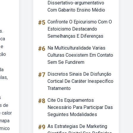
Dissertativo-argumentativo
Com Gabarito Ensino Médio
#5
Confronte O Epicurismo Com O
Estoicismo Destacando
s.
Semelhanças E Diferenças
ica
 e
#6
Na Multiculturalidade Varias
ção
Culturas Coexistem Em Contato
Sem Se Fundirem
da
#7
Discretos Sinais De Disfunção
las,
Cortical De Caráter Inespecífico
Tratamento
s
#8
Cite Os Equipamentos
s de
Necessário Para Participar Das
 calor
Seguintes Modalidades
 mapa
#9
As Estrategias De Marketing
rmico