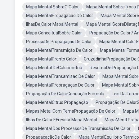
Mapa Mental SobreO Calor
Mapa Mental SobreTroca D
Mapa MentalPropagacao Do Calor
Mapa Mental Sobre
IlhasDe Calor Mapa Mental
Mapa Mental SobreDilataç
Mapa ConceitualSobre Calor
Propagação De Calor7 A
ProcessoDe Propagação De Calor
Mapa Mental CalorE
Mapa MentalTransmição De Calor
Mapa Mental Forma
Mapa MentalPronto Calor
CruzadinhaPropagação De C
Mapa Mental DeCalorimetria
ResumoDe Propagação D
Mapa MentalTransamisao De Calor
Mapa Mental Sob
Mapa MentalPropragaçao De Calor
Mapa Mental Sobre
Propagação De CalorCondução Formula
Leis Da Term
Mapa MentalCitrus Propagação
Propagação De CalorS
Mapas Metal Com TemaPropagação De Calor
Mapa Me
Ilhas De Calor EFrescor Mapa Mental
MapaMentl Propa
Mapa Mental Dos ProcessosDe Transmissão De Calor
PropagacaçãoDe Calor
Mapa MentalEquilibrio Termico