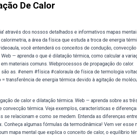
ção De Calor
ia' através dos nossos detalhados e informativos mapas mentai
alorimetria, a área da física que estuda a troca de energia térm
videoaula, você entenderá os conceitos de condução, convecção
 Web — aprenda o que é dilatação térmica, como calcular a varia
o em materiais comuns. Webprocessos de propagação do calor.
 são as. #enem #física #caloraula de física de termologia volta
 = transferência de energia térmica devido à agitação de molécu
ação de calor e dilatação térmica. Web — aprenda sobre as trê
e convecção térmica. Veja exemplos, características e diferença
es se relacionam e como se medem. Entenda as diferenças entre
ica:. Conheça algumas fórmulas da termodinâmica! Vem ver esse
ebum mapa mental que explica o conceito de calor, o equilíbrio té