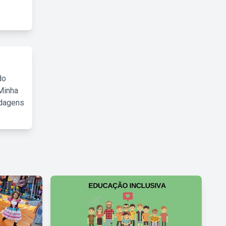
do
Minha
rdagens