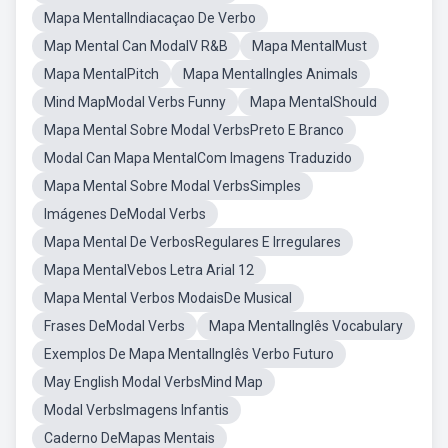
Mapa MentalIndiacaçao De Verbo
Map Mental Can ModalV R&B
Mapa MentalMust
Mapa MentalPitch
Mapa MentalIngles Animals
Mind MapModal Verbs Funny
Mapa MentalShould
Mapa Mental Sobre Modal VerbsPreto E Branco
Modal Can Mapa MentalCom Imagens Traduzido
Mapa Mental Sobre Modal VerbsSimples
Imágenes DeModal Verbs
Mapa Mental De VerbosRegulares E Irregulares
Mapa MentalVebos Letra Arial 12
Mapa Mental Verbos ModaisDe Musical
Frases DeModal Verbs
Mapa MentalInglês Vocabulary
Exemplos De Mapa MentalInglês Verbo Futuro
May English Modal VerbsMind Map
Modal VerbsImagens Infantis
Caderno DeMapas Mentais