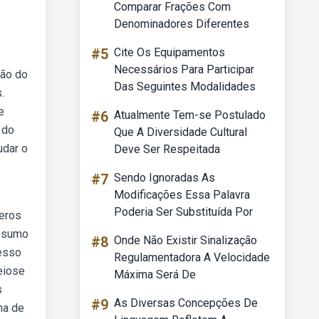
Comparar Frações Com
Denominadores Diferentes
#5
Cite Os Equipamentos
Necessários Para Participar
ção do
Das Seguintes Modalidades
.
e
#6
Atualmente Tem-se Postulado
 do
Que A Diversidade Cultural
udar o
Deve Ser Respeitada
#7
Sendo Ignoradas As
Modificações Essa Palavra
Poderia Ser Substituída Por
meros
resumo
#8
Onde Não Existir Sinalização
cesso
Regulamentadora A Velocidade
eiose
Máxima Será De
s
#9
As Diversas Concepções De
ha de