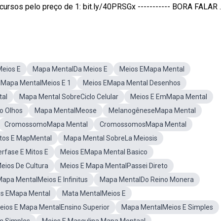
sos pelo preço de 1: bit.ly/40PRSGx ----------- BORA FALAR ..
eios E
Mapa MentalDa Meios E
Meios EMapa Mental
Mapa MentalMeios E 1
Meios EMapa Mental Desenhos
tal
Mapa Mental SobreCiclo Celular
Meios E EmMapa Mental
o Olhos
Mapa MentalMeose
MelanogêneseMapa Mental
CromossomoMapa Mental
CromossomosMapa Mental
tos E MapMental
Mapa Mental SobreLa Meiosis
rfase E Mitos E
Meios EMapa Mental Basico
ios De Cultura
Meios E Mapa MentalPassei Direto
apa MentalMeios E Infinitus
Mapa MentalDo Reino Monera
os EMapa Mental
Mata MentalMeios E
eios E Mapa MentalEnsino Superior
Mapa MentalMeios E Simples