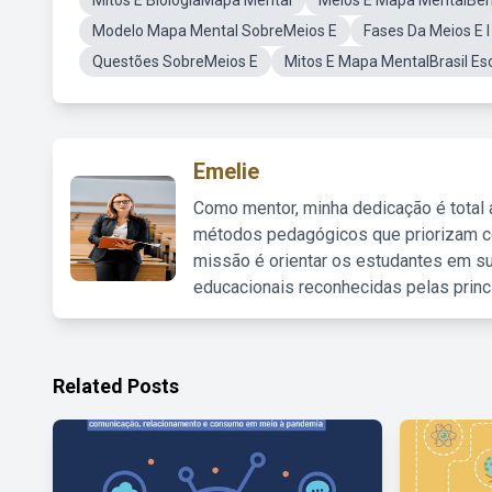
Mitos E BiologiaMapa Mental
Meios E Mapa MentalBe
Modelo Mapa Mental SobreMeios E
Fases Da Meios E I
Questões SobreMeios E
Mitos E Mapa MentalBrasil Es
Emelie
Como mentor, minha dedicação é total
métodos pedagógicos que priorizam co
missão é orientar os estudantes em su
educacionais reconhecidas pelas princ
Related Posts