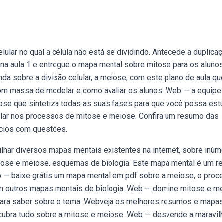
lular no qual a célula não está se dividindo. Antecede a duplica
na aula 1 e entregue o mapa mental sobre mitose para os alunos
a sobre a divisão celular, a meiose, com este plano de aula qu
com massa de modelar e como avaliar os alunos. Web — a equipe
se que sintetiza todas as suas fases para que você possa est
lar nos processos de mitose e meiose. Confira um resumo das
ícios com questões.
ilhar diversos mapas mentais existentes na internet, sobre inú
tose e meiose, esquemas de biologia. Este mapa mental é um 
eb — baixe grátis um mapa mental em pdf sobre a meiose, o pro
ém outros mapas mentais de biologia. Web — domine mitose e m
 para saber sobre o tema. Webveja os melhores resumos e mapa
Descubra tudo sobre a mitose e meiose. Web — desvende a maravil