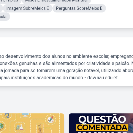
m Simples
Meios E Masculina Mapa Mentaal
Imagem SobreMeios E
Perguntas SobreMeios E
cola
 ao desenvolvimento dos alunos no ambiente escolar, empregan
nexões genuínas e são alimentados por criatividade e paixão. 
a jornada para se tornarem uma geração notável, utilizando abo
ipais instituições acadêmicas do mundo - dsw.aau.edu.et.