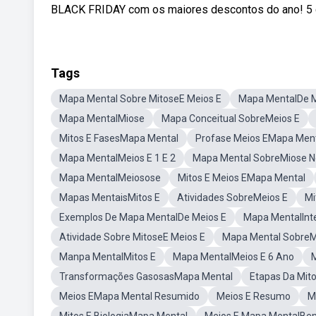
BLACK FRIDAY com os maiores descontos do ano! 5 cur
Tags
Mapa Mental Sobre MitoseE Meios E
Mapa MentalDe M
Mapa MentalMiose
Mapa Conceitual SobreMeios E
Mitos E FasesMapa Mental
Profase Meios EMapa Men
Mapa MentalMeios E 1 E 2
Mapa Mental SobreMiose N
Mapa MentalMeiosose
Mitos E Meios EMapa Mental
Mapas MentaisMitos E
Atividades SobreMeios E
Mi
Exemplos De Mapa MentalDe Meios E
Mapa MentalInte
Atividade Sobre MitoseE Meios E
Mapa Mental SobreMe
Manpa MentalMitos E
Mapa MentalMeios E 6 Ano
M
Transformações GasosasMapa Mental
Etapas Da Mit
Meios EMapa Mental Resumido
Meios E Resumo
M