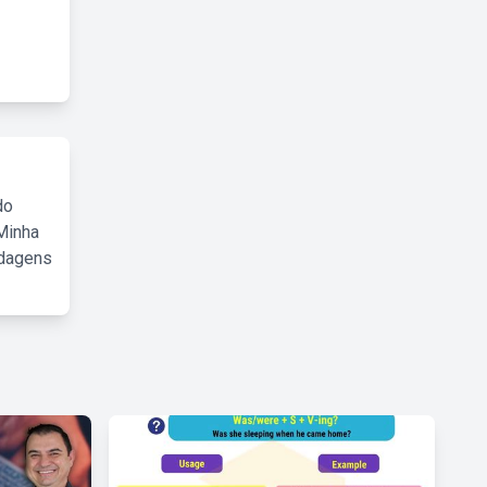
do
Minha
rdagens