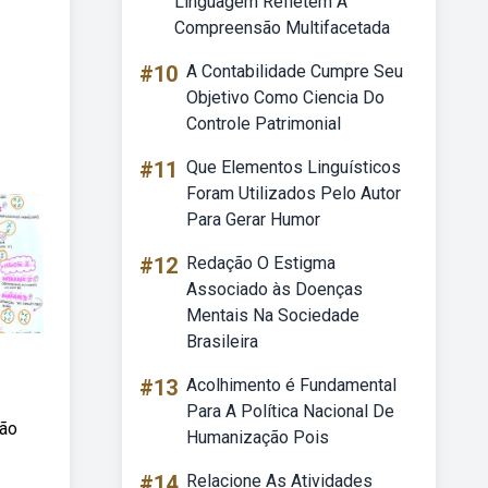
Linguagem Refletem A
Compreensão Multifacetada
#10
A Contabilidade Cumpre Seu
Objetivo Como Ciencia Do
Controle Patrimonial
#11
Que Elementos Linguísticos
Foram Utilizados Pelo Autor
Para Gerar Humor
#12
Redação O Estigma
Associado às Doenças
Mentais Na Sociedade
Brasileira
#13
Acolhimento é Fundamental
Para A Política Nacional De
são
Humanização Pois
#14
Relacione As Atividades