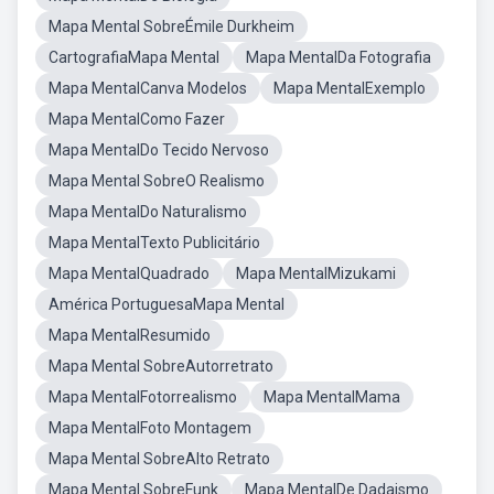
Mapa Mental SobreÉmile Durkheim
CartografiaMapa Mental
Mapa MentalDa Fotografia
Mapa MentalCanva Modelos
Mapa MentalExemplo
Mapa MentalComo Fazer
Mapa MentalDo Tecido Nervoso
Mapa Mental SobreO Realismo
Mapa MentalDo Naturalismo
Mapa MentalTexto Publicitário
Mapa MentalQuadrado
Mapa MentalMizukami
América PortuguesaMapa Mental
Mapa MentalResumido
Mapa Mental SobreAutorretrato
Mapa MentalFotorrealismo
Mapa MentalMama
Mapa MentalFoto Montagem
Mapa Mental SobreAlto Retrato
Mapa Mental SobreFunk
Mapa MentalDe Dadaismo