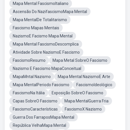
Mapa Mental FascismoItaliano
Ascensão Do NazifascismoMapa Mental
Mapa MentalDe Totalitarismo
Fascismo Mapas Mentais
NazismoE Facismo Mapa Mental
Mapa Mental FascismoDescomplica
Atividade Sobre NazismoE Fascismo
FascismoResumo
Mapa Metal SobreO Fascismo
Nazismo E Fascismo MapaConceitual
MapaMntal Nazismo
Mapa Mental NazismoE Arte
Mapa MentalPeriodo Fascismo
FascismoIdeológico
FascismoNa Itália
Exposição SobreO Fascismo
Capas SobreO Fascismo
Mapa MentalGuerra Fria
FascismoCaracterísticas
FascismoX Nazismo
Guerra Dos FarraposMapa Mental
República VelhaMapa Mental