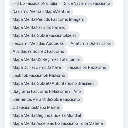
Fim Do FascismoNa Itália
Slide NazismoE Fascismo
Nazismo Alemão MapaMent5al
Mapa MentalPeriodo Fascismo Imagem
Mapa MentalFasismo Italiano
Mapa Mental Sobre FascismoIdeias
FascismoMedidas Adotadas
Anatomia DoFascismo
Atividades SobreO Fascismo
Mapa MentalOS Regimes Totalitarios
Mapa Do FascismoDa Italia
FascismoE Razzismo
Lapbook FascismoE Nazismo
Mapa Mental SobreO Autoritarismo Brasileiro
Diagrama Fascismo E Nazismo9º Ano
Elementos Para SlideSobre Fascismo
OS FacismosMapa Mental
Mapa MentalSegunda Guerra Mundial
Mapa MentalAscensao Do Fascismo Toda Materia