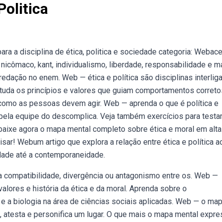
olitica
ara a disciplina de ética, politica e sociedade categoria: Webac
nicômaco, kant, individualismo, liberdade, responsabilidade e ma
edação no enem. Web — ética e política são disciplinas interlig
studa os princípios e valores que guiam comportamentos correto
e como as pessoas devem agir. Web — aprenda o que é política e
ela equipe do descomplica. Veja também exercícios para testa
aixe agora o mapa mental completo sobre ética e moral em alta
ar! Webum artigo que explora a relação entre ética e política a
uidade até a contemporaneidade.
 a compatibilidade, divergência ou antagonismo entre os. Web —
alores e história da ética e da moral. Aprenda sobre o
a e a biologia na área de ciências sociais aplicadas. Web — o ma
a, atesta e personifica um lugar. O que mais o mapa mental expr