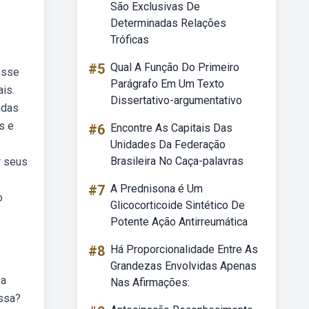
São Exclusivas De
Determinadas Relações
Tróficas
#5
Qual A Função Do Primeiro
esse
Parágrafo Em Um Texto
is.
Dissertativo-argumentativo
adas
s e
#6
Encontre As Capitais Das
Unidades Da Federação
Brasileira No Caça-palavras
r seus
#7
A Prednisona é Um
o
Glicocorticoide Sintético De
Potente Ação Antirreumática
#8
Há Proporcionalidade Entre As
Grandezas Envolvidas Apenas
pa
Nas Afirmações:
essa?