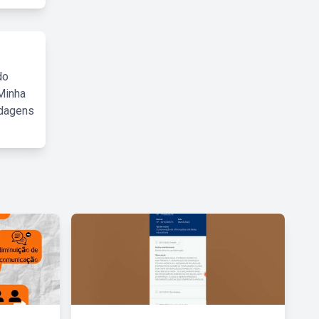
do
Minha
rdagens