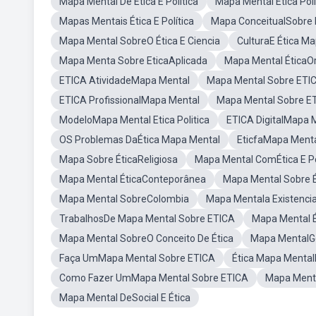
Mapa Mental De Ética E Política
Mapa Mental Etica Poli
Mapas Mentais Ética E Política
Mapa ConceitualSobre 
Mapa Mental SobreO Ética E Ciencia
CulturaE Ética M
Mapa Menta Sobre EticaAplicada
Mapa Mental ÉticaOr
ETICA AtividadeMapa Mental
Mapa Mental Sobre ETI
ETICA ProfissionalMapa Mental
Mapa Mental Sobre E
ModeloMapa Mental Etica Politica
ETICA DigitalMapa 
OS Problemas DaÉtica Mapa Mental
EticfaMapa Ment
Mapa Sobre ÉticaReligiosa
Mapa Mental ComÉtica E Po
Mapa Mental ÉticaConteporânea
Mapa Mental Sobre Ét
Mapa Mental SobreColombia
Mapa Mentala Existenci
TrabalhosDe Mapa Mental Sobre ETICA
Mapa Mental É
Mapa Mental SobreO Conceito De Ética
Mapa MentalG
Faça UmMapa Mental Sobre ETICA
Ética Mapa Mental
Como Fazer UmMapa Mental Sobre ETICA
Mapa Menta
Mapa Mental DeSocial E Ética