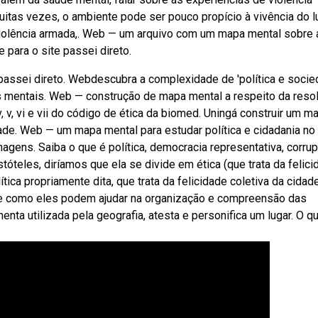
itas vezes, o ambiente pode ser pouco propício à vivência do l
violência armada,. Web — um arquivo com um mapa mental sobre 
e para o site passei direto.
 passei direto. Webdescubra a complexidade de 'política e socie
 mentais. Web — construção de mapa mental a respeito da reso
, v, vi e vii do código de ética da biomed. Uningá construir um m
ade. Web — um mapa mental para estudar política e cidadania no
ens. Saiba o que é política, democracia representativa, corru
tóteles, diríamos que ela se divide em ética (que trata da felic
ca propriamente dita, que trata da felicidade coletiva da cidade
e como eles podem ajudar na organização e compreensão das
ta utilizada pela geografia, atesta e personifica um lugar. O q