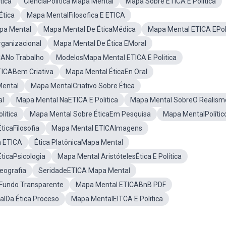
tica
CiênciaPolítica Mapa Mental
Mapa Sobre ETICA E Politica
Ética
Mapa MentalFilosofica E ETICA
apa Mental
Mapa Mental De ÉticaMédica
Mapa Mental ETICA EPol
ganizacional
Mapa Mental De Ética EMoral
CANo Trabalho
ModelosMapa Mental ETICA E Politica
TICABem Criativa
Mapa Mental ÉticaEn Oral
Mental
Mapa MentalCriativo Sobre Ética
al
Mapa Mental NaETICA E Politica
Mapa Mental SobreO Realism
litica
Mapa Mental Sobre ÉticaEm Pesquisa
Mapa MentalPolític
icaFilosofia
Mapa Mental ETICAImagens
a ETICA
Ética PlatônicaMapa Mental
ticaPsicologia
Mapa Mental AristótelesÉtica E Política
eografia
SeridadeETICA Mapa Mental
Fundo Transparente
Mapa Mental ETICABnB PDF
lDa Ética Proceso
Mapa MentalEITCA E Politica