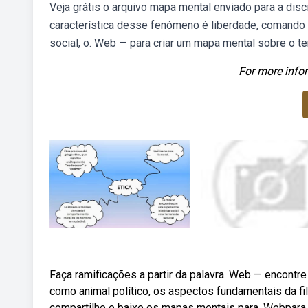
Veja grátis o arquivo mapa mental enviado para a discip
característica desse fenómeno é liberdade, comando e
social, o. Web — para criar um mapa mental sobre o te
For more infor
Faça ramificações a partir da palavra. Web — encontr
como animal político, os aspectos fundamentais da filos
compartilhe e baixe os mapas mentais para. Webpara a