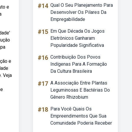
#14
Qual O Seu Planejamento Para
uto e
Desenvolver Os Pilares Da
a
Empregabilidade
#15
Em Que Década Os Jogos
dade'
Eletrônicos Ganharam
lução
Popularidade Significativa
apa
#16
Contribuição Dos Povos
pção e
Indígenas Para A Formação
idade
Da Cultura Brasileira
. Veja
#17
A Associação Entre Plantas
ue
Leguminosas E Bactérias Do
Gênero Rhizobium
#18
Para Você Quais Os
Empreendimentos Que Sua
Comunidade Poderia Receber