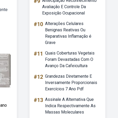
#9
Antecipação Reconhecimento
Avaliação E Controle Da
mente
Exposição Ocupacional
#10
Alterações Celulares
Benignas Reativas Ou
Reparativas Inflamação é
Grave
#11
Quais Coberturas Vegetais
Foram Devastadas Com O
Avanço Da Cafeicultura
#12
Grandezas Diretamente E
Inversamente Proporcionais
Exercícios 7 Ano Pdf
#13
Assinale A Alternativa Que
mano
Indica Respectivamente As
Massas Moleculares