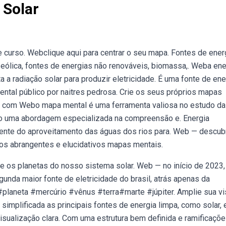
 Solar
curso. Webclique aqui para centrar o seu mapa. Fontes de ener
 eólica, fontes de energias não renováveis, biomassa,. Weba ene
 a radiação solar para produzir eletricidade. É uma fonte de ene
ental público por naitres pedrosa. Crie os seus próprios mapas
. com Webo mapa mental é uma ferramenta valiosa no estudo d
do uma abordagem especializada na compreensão e. Energia
niente do aproveitamento das águas dos rios para. Web — descub
ssos abrangentes e elucidativos mapas mentais.
 os planetas do nosso sistema solar. Web — no início de 2023,
gunda maior fonte de eletricidade do brasil, atrás apenas da
o #planeta #mercúrio #vênus #terra#marte #júpiter. Amplie sua v
simplificada as principais fontes de energia limpa, como solar, e
isualização clara. Com uma estrutura bem definida e ramificaçõ