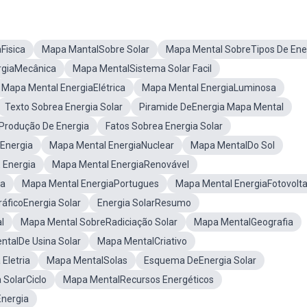
Fisica
Mapa MantalSobre Solar
Mapa Mental SobreTipos De Ene
rgiaMecânica
Mapa MentalSistema Solar Facil
Mapa Mental EnergiaElétrica
Mapa Mental EnergiaLuminosa
Texto Sobrea Energia Solar
Piramide DeEnergia Mapa Mental
Produção De Energia
Fatos Sobrea Energia Solar
Energia
Mapa Mental EnergiaNuclear
Mapa MentalDo Sol
 Energia
Mapa Mental EnergiaRenovável
la
Mapa Mental EnergiaPortugues
Mapa Mental EnergiaFotovolta
ráficoEnergia Solar
Energia SolarResumo
l
Mapa Mental SobreRadiciação Solar
Mapa MentalGeografia
talDe Usina Solar
Mapa MentalCriativo
Eletria
Mapa MentalSolas
Esquema DeEnergia Solar
 SolarCiclo
Mapa MentalRecursos Energéticos
nergia