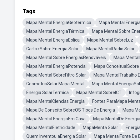
Tags
Mapa Mental EnergiaGeotermica
Mapa Mental Energia
Mapa Mental EnergiaTérmica
Mapa Mental Sobre Ene
Mapa Mental EnergiaEolica
Mapa Mental SobreLuz
CartazSobre Energia Solar
Mapa MentalRadio Solar
Mapa Mental Sobre EnergiasRenováveis
Mapa Mental
Mapa Mental EnergiaPotencial
Mapa ConceitualSobre 
Mapa Mental SobreFiltro Solar
Mapa MentalTrabalho E
GeometriaSolar Mapa Mental
Mapa Mental EnergiaSo
Energia SolarTermica
Mapa Mental SobreICT
Infog
Mapa MentalCiencias Energia
Fontes ParaMapa Menta
Mapa De Conseito SobreOS Tipos De Energia
Mapa Men
Mapa Mental EnergiaEm Casa
Mapa MentalDe Energia 
Mapa MentalEletricidade
MapaMenta Solar
Energia
Quem Inventou aEnergia Solar
Mapa MentalFonte De E