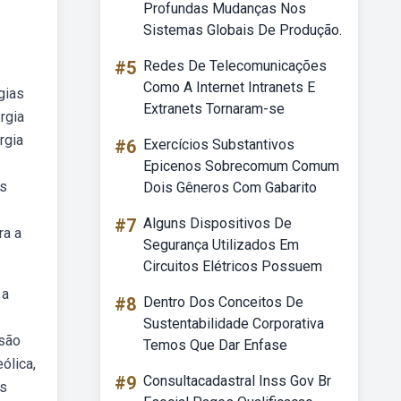
Profundas Mudanças Nos
Sistemas Globais De Produção.
#5
Redes De Telecomunicações
Como A Internet Intranets E
gias
Extranets Tornaram-se
rgia
rgia
#6
Exercícios Substantivos
Epicenos Sobrecomum Comum
as
Dois Gêneros Com Gabarito
#7
Alguns Dispositivos De
ra a
Segurança Utilizados Em
Circuitos Elétricos Possuem
 a
#8
Dentro Dos Conceitos De
Sustentabilidade Corporativa
isão
Temos Que Dar Enfase
ólica,
#9
Consultacadastral Inss Gov Br
es