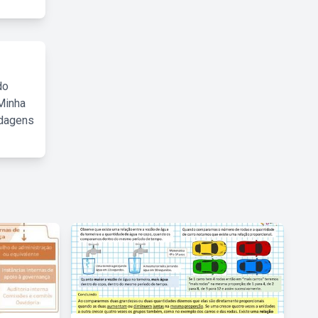
do
Minha
rdagens