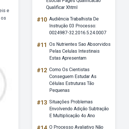
Esocial Pages Qualificacao
Qualificar Xhtml
eis e
 os
#10
Audiência Trabalhista De
Instrução 03 Processo:
0024987-32.2016.5.24.0007
#11
Os Nutrientes Sao Absorvidos
Pelas Celulas Intestinais
Estas Apresentam
#12
Como Os Cientistas
Conseguem Estudar As
Células Estruturas Tão
Pequenas
#13
Situações Problemas
Envolvendo Adição Subtração
E Multiplicação 4o Ano
#14
O Processo Avaliativo Não