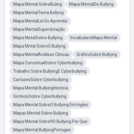
Mapa Mental SobreBuling
Mapa MentalDo Bullyng
Mapa MentalTema Bollyng
Mapa MentalLei Do Aprendiz
Mapa MentalSuperdotação
Mapa MetalSobre Bullying
VocabularioMapa Mental
Mapa Mntal SobreO Bullyng
Mapa MentalAnálises Clínicas
GráficoSobre Bullying
Mapa ConceitualSobre Cyberbullying
Trabalho Sobre BullyingE Cyberbullying
CartazesSobre Cyberbullying
Mapa Mental BullyingHistória
SimboloSobre Cyberbullying
Mapa Mental SobreO Bullying Em Ingles
Mapas Mental Sobre Bullying
Mapa Mental Sobre9O Bullying Por Que
Mapa Mental BullyingPortuges