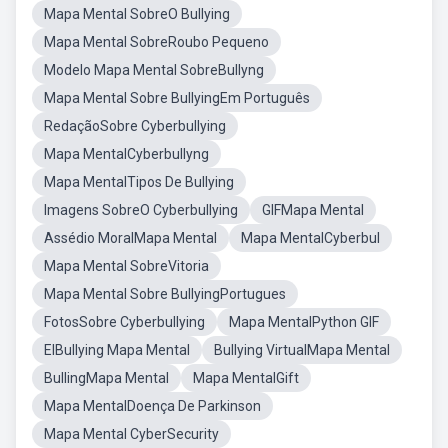
Mapa Mental SobreO Bullying
Mapa Mental SobreRoubo Pequeno
Modelo Mapa Mental SobreBullyng
Mapa Mental Sobre BullyingEm Português
RedaçãoSobre Cyberbullying
Mapa MentalCyberbullyng
Mapa MentalTipos De Bullying
Imagens SobreO Cyberbullying
GIFMapa Mental
Assédio MoralMapa Mental
Mapa MentalCyberbul
Mapa Mental SobreVitoria
Mapa Mental Sobre BullyingPortugues
FotosSobre Cyberbullying
Mapa MentalPython GIF
ElBullying Mapa Mental
Bullying VirtualMapa Mental
BullingMapa Mental
Mapa MentalGift
Mapa MentalDoença De Parkinson
Mapa Mental CyberSecurity