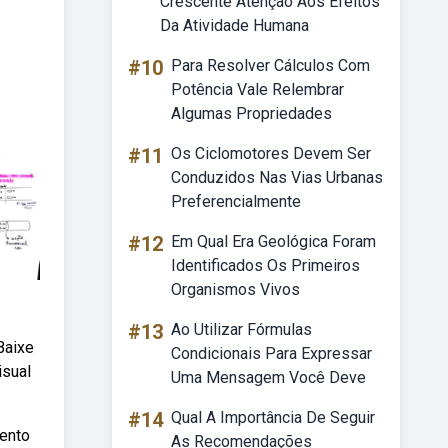
Crescente Atenção Aos Efeitos
Da Atividade Humana
#10
Para Resolver Cálculos Com
Potência Vale Relembrar
Algumas Propriedades
#11
Os Ciclomotores Devem Ser
Conduzidos Nas Vias Urbanas
Preferencialmente
#12
Em Qual Era Geológica Foram
Identificados Os Primeiros
Organismos Vivos
#13
Ao Utilizar Fórmulas
Baixe
Condicionais Para Expressar
isual
Uma Mensagem Você Deve
#14
Qual A Importância De Seguir
mento
As Recomendações