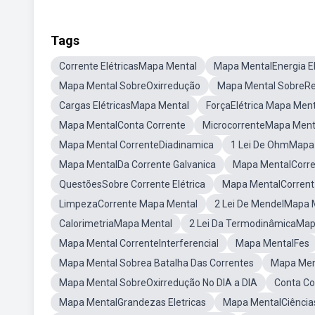
Tags
Corrente ElétricasMapa Mental
Mapa MentalEnergia El
Mapa Mental SobreOxirredução
Mapa Mental SobreRes
Cargas ElétricasMapa Mental
ForçaElétrica Mapa Ment
Mapa MentalConta Corrente
MicrocorrenteMapa Ment
Mapa Mental CorrenteDiadinamica
1 Lei De OhmMapa
Mapa MentalDa Corrente Galvanica
Mapa MentalCorret
QuestõesSobre Corrente Elétrica
Mapa MentalCorrent 
LimpezaCorrente Mapa Mental
2 Lei De MendelMapa 
CalorimetriaMapa Mental
2 Lei Da TermodinâmicaMap
Mapa Mental CorrenteInterferencial
Mapa MentalFes
Mapa Mental Sobrea Batalha Das Correntes
Mapa Ment
Mapa Mental SobreOxirredução No DIA a DIA
Conta Co
Mapa MentalGrandezas Eletricas
Mapa MentalCiências