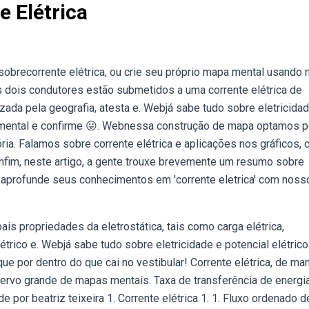
 Elétrica
brecorrente elétrica, ou crie seu próprio mapa mental usando
dois condutores estão submetidos a uma corrente elétrica de
zada pela geografia, atesta e. Webjá sabe tudo sobre eletricida
 mental e confirme 😛. Webnessa construção de mapa optamos p
ria. Falamos sobre corrente elétrica e aplicações nos gráficos, 
 Enfim, neste artigo, a gente trouxe brevemente um resumo sobre
ebaprofunde seus conhecimentos em 'corrente eletrica' com noss
is propriedades da eletrostática, tais como carga elétrica,
elétrico e. Webjá sabe tudo sobre eletricidade e potencial elétric
e por dentro do que cai no vestibular! Corrente elétrica, de man
cervo grande de mapas mentais. Taxa de transferência de energia
e por beatriz teixeira 1. Corrente elétrica 1. 1. Fluxo ordenado d