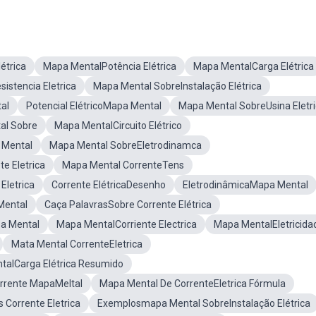
étrica
Mapa MentalPotência Elétrica
Mapa MentalCarga Elétrica
istencia Eletrica
Mapa Mental SobreInstalação Elétrica
al
Potencial ElétricoMapa Mental
Mapa Mental SobreUsina Eletr
al Sobre
Mapa MentalCircuito Elétrico
 Mental
Mapa Mental SobreEletrodinamca
e Eletrica
Mapa Mental CorrenteTens
Eletrica
Corrente ElétricaDesenho
EletrodinâmicaMapa Mental
Mental
Caça PalavrasSobre Corrente Elétrica
a Mental
Mapa MentalCorriente Electrica
Mapa MentalEletricida
Mata Mental CorrenteEletrica
alCarga Elétrica Resumido
rrente MapaMeltal
Mapa Mental De CorrenteEletrica Fórmula
 Corrente Eletrica
Exemplosmapa Mental SobreInstalação Elétrica