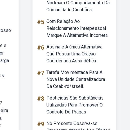
Norteiam O Comportamento Da
Comunidade Científica
#5
Com Relação Ao
Relacionamento Interpessoal
 nosso
Marque A Alternativa Incorreta
de e
#6
Assinale A única Alternativa
or
Que Possui Uma Oração
carga
Coordenada Assindética
#7
Tarefa Movimentada Para A
os
Nova Unidade Centralizadora
Da Ceab-rd/srseii.
#8
Pesticidas São Substâncias
o?
Utilizadas Para Promover O
eira
Controle De Pragas
.
#9
No Presente Observa-se
e