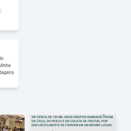
do
Minha
rdagens