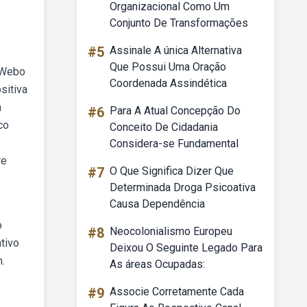
Organizacional Como Um
Conjunto De Transformações
#5
Assinale A única Alternativa
Que Possui Uma Oração
 Webo
Coordenada Assindética
sitiva
a
#6
Para A Atual Concepção Do
co
Conceito De Cidadania
Considera-se Fundamental
re
#7
O Que Significa Dizer Que
Determinada Droga Psicoativa
Causa Dependência
o
#8
Neocolonialismo Europeu
tivo
Deixou O Seguinte Legado Para
.
As áreas Ocupadas:
#9
Associe Corretamente Cada