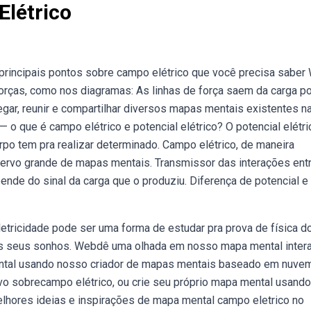
létrico
principais pontos sobre campo elétrico que você precisa saber
orças, como nos diagramas: As linhas de força saem da carga po
gar, reunir e compartilhar diversos mapas mentais existentes n
 o que é campo elétrico e potencial elétrico? O potencial elétri
po tem pra realizar determinado. Campo elétrico, de maneira
acervo grande de mapas mentais. Transmissor das interações ent
ende do sinal da carga que o produziu. Diferença de potencial e
etricidade pode ser uma forma de estudar pra prova de física d
os seus sonhos. Webdê uma olhada em nosso mapa mental intera
mental usando nosso criador de mapas mentais baseado em nuvem
o sobrecampo elétrico, ou crie seu próprio mapa mental usando
hores ideias e inspirações de mapa mental campo eletrico no