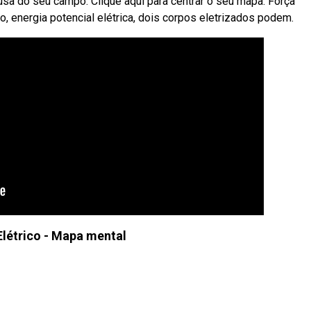
ausa do seu campo. Clique aqui para centrar o seu mapa. Força
ção, energia potencial elétrica, dois corpos eletrizados podem.
étrico - Mapa mental