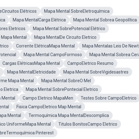
ircuitos Elétricos
Mapa Mental SobreEletroquímica
ica
Mapa MentalCarga Elétrica
Mapa Mental Sobrea Geopolítica
es Eletricos
Mapa Mental SobrePotencial Elétrico
 Mapa Mental
Mapa MentalDe Circuito Eletrico
trico
Corrente ElétricaMapa Mental
Mapa Mentalas Leis De New
otencial
Mapa Mental CampoFormoso
Mapa Mental Sobrea Cer
Cargas ElétricasMapa Mental
CampoEletrico Resumo
Mapa MentalEletricidade
Mapa Mental SobreVigidesastres
orme Mapa Mental
Mapa Mental SobreO Mel
 Eletrica
Mapa Mental SobrePontecial Eletrico
 Mental
Campo Eletrico MapaMen
Testes Sobre CampoEletrico
ental
Fisica CampoEletrico Map Mental
apa Mental
Termoquímica Mapa MentalDescomplica
rico UniformeMapa Mental
Titulos BonitosCampo Eletrico
breTermoquímica Pinterest