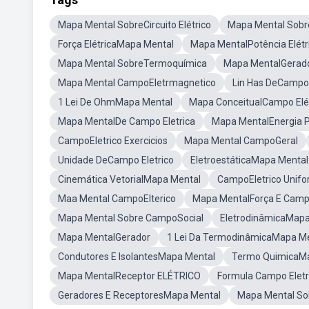
Mapa Mental SobreCircuito Elétrico
Mapa Mental SobreC
Força ElétricaMapa Mental
Mapa MentalPotência Elétr
Mapa Mental SobreTermoquímica
Mapa MentalGerador
Mapa Mental CampoEletrmagnetico
Lin Has DeCampo
1 Lei De OhmMapa Mental
Mapa ConceitualCampo Elé
Mapa MentalDe Campo Eletrica
Mapa MentalEnergia P
CampoEletrico Exercicios
Mapa Mental CampoGeral
Unidade DeCampo Eletrico
EletroestáticaMapa Mental
Cinemática VetorialMapa Mental
CampoEletrico Unif
Maa Mental CampoElterico
Mapa MentalForça E Campo
Mapa Mental Sobre CampoSocial
EletrodinâmicaMapa
Mapa MentalGerador
1 Lei Da TermodinâmicaMapa M
Condutores E IsolantesMapa Mental
Termo QuimicaM
Mapa MentalReceptor ELÉTRICO
Formula Campo Elet
Geradores E ReceptoresMapa Mental
Mapa Mental So