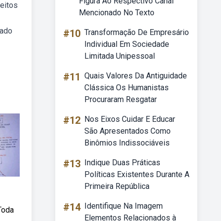
Figura Ao Respectivo Canal
ceitos
Mencionado No Texto
eado
#10
Transformação De Empresário
Individual Em Sociedade
Limitada Unipessoal
#11
Quais Valores Da Antiguidade
Clássica Os Humanistas
Procuraram Resgatar
#12
Nos Eixos Cuidar E Educar
São Apresentados Como
Binômios Indissociáveis
#13
Indique Duas Práticas
Políticas Existentes Durante A
Primeira República
#14
Identifique Na Imagem
 Toda
Elementos Relacionados à