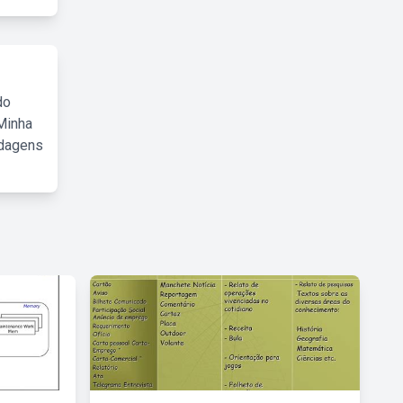
do
Minha
rdagens