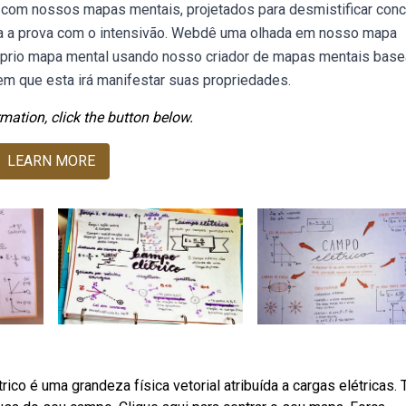
a' com nossos mapas mentais, projetados para desmistificar con
a a prova com o intensivão. Webdê uma olhada em nosso mapa
próprio mapa mental usando nosso criador de mapas mentais bas
em que esta irá manifestar suas propriedades.
mation, click the button below.
LEARN MORE
ico é uma grandeza física vetorial atribuída a cargas elétricas.