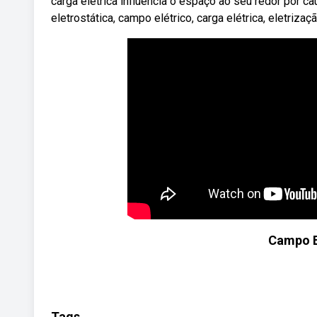
carga elétrica influencia o espaço ao seu redor por c
eletrostática, campo elétrico, carga elétrica, eletriza
Campo El
Tags