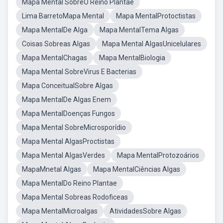
Mapa Mental SobreO Reino Plantae
Lima BarretoMapa Mental
Mapa MentalProtoctistas
Mapa MentalDe Alga
Mapa MentalTema Algas
Coisas Sobreas Algas
Mapa Mental AlgasUnicelulares
Mapa MentalChagas
Mapa MentalBiologia
Mapa Mental SobreVirus E Bacterias
Mapa ConceitualSobre Algas
Mapa MentalDe Algas Enem
Mapa MentalDoenças Fungos
Mapa Mental SobreMicrosporídio
Mapa Mental AlgasProctistas
Mapa Mental AlgasVerdes
Mapa MentalProtozoários
MapaMnetal Algas
Mapa MentalCiências Algas
Mapa MentalDo Reino Plantae
Mapa Mental Sobreas Rodoficeas
Mapa MentalMicroalgas
AtividadesSobre Algas