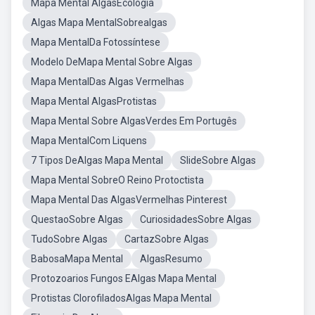
Mapa Mental AlgasEcologia
Algas Mapa MentalSobrealgas
Mapa MentalDa Fotossíntese
Modelo DeMapa Mental Sobre Algas
Mapa MentalDas Algas Vermelhas
Mapa Mental AlgasProtistas
Mapa Mental Sobre AlgasVerdes Em Portugês
Mapa MentalCom Liquens
7 Tipos DeAlgas Mapa Mental
SlideSobre Algas
Mapa Mental SobreO Reino Protoctista
Mapa Mental Das AlgasVermelhas Pinterest
QuestaoSobre Algas
CuriosidadesSobre Algas
TudoSobre Algas
CartazSobre Algas
BabosaMapa Mental
AlgasResumo
Protozoarios Fungos EAlgas Mapa Mental
Protistas ClorofiladosAlgas Mapa Mental