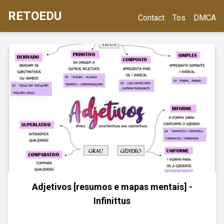
RETOEDU
Contact
Tos
DMCA
Adjetivos [resumos e mapas mentais] -
Infinittus