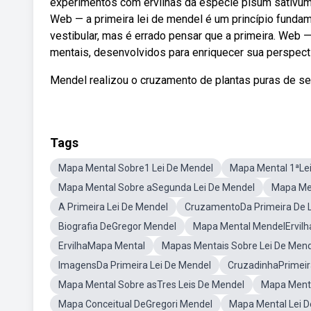
experimentos com ervilhas da espécie pisum sativum,
Web — a primeira lei de mendel é um princípio funda
vestibular, mas é errado pensar que a primeira. We
mentais, desenvolvidos para enriquecer sua perspect
Mendel realizou o cruzamento de plantas puras de s
Tags
Mapa Mental Sobre1 Lei De Mendel
Mapa Mental 1ªLe
Mapa Mental Sobre aSegunda Lei De Mendel
Mapa Men
A Primeira Lei De Mendel
CruzamentoDa Primeira De L
Biografia DeGregor Mendel
Mapa Mental MendelErvilh
ErvilhaMapa Mental
Mapas Mentais Sobre Lei De Men
ImagensDa Primeira Lei De Mendel
CruzadinhaPrimeir
Mapa Mental Sobre asTres Leis De Mendel
Mapa Menta
Mapa Conceitual DeGregori Mendel
Mapa Mental Lei 