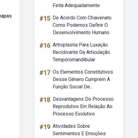
Feita Adequadamente
 mapas
#15
De Acordo Com Chiavenato
Como Podemos Definir O
Desenvolvimento Humano
#16
Artroplastia Para Luxação
Recidivante Da Articulação
Temporomandibular
#17
Os Elementos Constitutivos
Desse Gênero Cumprem A
Função Social De...
#18
Desvantagens Do Processo
Reprodutivo Em Relação Ao
Processo Evolutivo
#19
Atividades Sobre
Sentimentos E Emoções