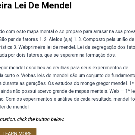
ira Lei De Mendel
do com este mapa mental e se prepare para arrasar na sua prov
ão par de fatores 1. 2. Alelos (a,a) 1. 3. Composto pela união de
ística 3. Webprimeira lei de mendel. Lei da segregação dos fato
nada por dois fatores, que se separam na formação dos.
gor mendel escolheu as ervilhas para seus experimentos de
e vida curto e. Webas leis de mendel são um conjunto de fundamen
a durante as gerações. Os estudos do monge gregor mendel. 1ª 
o ainda não possui acervo grande de mapas mentais. Web — 1ª le
o. Com os experimentos e análise de cada resultado, mendel f
 lei de mendel.
mation, click the button below.
LEARN MORE