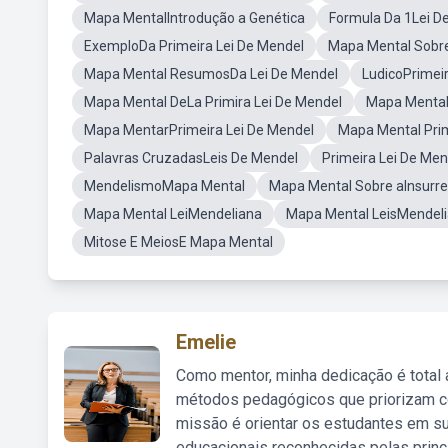
Mapa MentalIntrodução a Genética
Formula Da 1Lei D
ExemploDa Primeira Lei De Mendel
Mapa Mental Sobre
Mapa Mental ResumosDa Lei De Mendel
LudicoPrimei
Mapa Mental DeLa Primira Lei De Mendel
Mapa Mental
Mapa MentarPrimeira Lei De Mendel
Mapa Mental Prim
Palavras CruzadasLeis De Mendel
Primeira Lei De M
MendelismoMapa Mental
Mapa Mental Sobre aInsurr
Mapa Mental LeiMendeliana
Mapa Mental LeisMendel
Mitose E MeiosE Mapa Mental
Emelie
Como mentor, minha dedicação é total
métodos pedagógicos que priorizam co
missão é orientar os estudantes em su
educacionais reconhecidas pelas princ