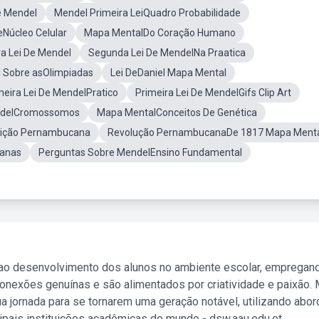
e Mendel
Mendel Primeira LeiQuadro Probabilidade
Núcleo Celular
Mapa MentalDo Coração Humano
ra Lei De Mendel
Segunda Lei De MendelNa Praatica
 Sobre asOlimpiadas
Lei DeDaniel Mapa Mental
eira Lei De MendelPratico
Primeira Lei De MendelGifs Clip Art
endelCromossomos
Mapa MentalConceitos De Genética
eição Pernambucana
Revolução PernambucanaDe 1817 Mapa Ment
ianas
Perguntas Sobre MendelEnsino Fundamental
 ao desenvolvimento dos alunos no ambiente escolar, empregan
nexões genuínas e são alimentados por criatividade e paixão. 
a jornada para se tornarem uma geração notável, utilizando abo
ipais instituições acadêmicas do mundo - dsw.aau.edu.et.