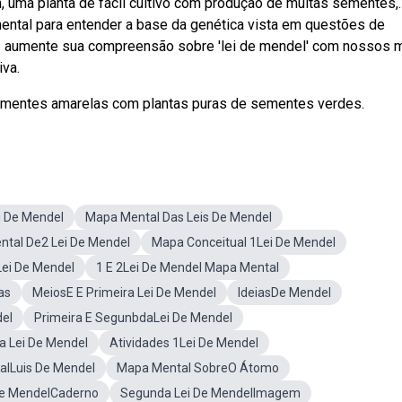
 uma planta de fácil cultivo com produção de muitas sementes,.
mental para entender a base da genética vista em questões de
b — aumente sua compreensão sobre 'lei de mendel' com nossos
iva.
ementes amarelas com plantas puras de sementes verdes.
i De Mendel
Mapa Mental Das Leis De Mendel
tal De2 Lei De Mendel
Mapa Conceitual 1Lei De Mendel
ei De Mendel
1 E 2Lei De Mendel Mapa Mental
as
MeiosE E Primeira Lei De Mendel
IdeiasDe Mendel
del
Primeira E SegunbdaLei De Mendel
a Lei De Mendel
Atividades 1Lei De Mendel
lLuis De Mendel
Mapa Mental SobreO Átomo
De MendelCaderno
Segunda Lei De MendelImagem