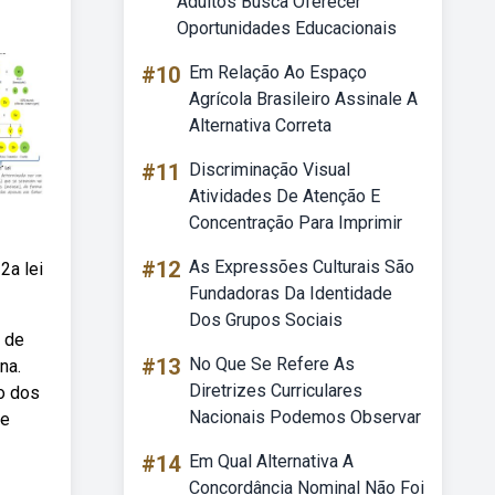
Adultos Busca Oferecer
Oportunidades Educacionais
#10
Em Relação Ao Espaço
Agrícola Brasileiro Assinale A
Alternativa Correta
#11
Discriminação Visual
Atividades De Atenção E
Concentração Para Imprimir
#12
As Expressões Culturais São
2a lei
Fundadoras Da Identidade
Dos Grupos Sociais
 de
#13
No Que Se Refere As
na.
Diretrizes Curriculares
o dos
Nacionais Podemos Observar
de
#14
Em Qual Alternativa A
Concordância Nominal Não Foi