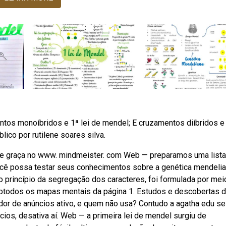
tos monoíbridos e 1ª lei de mendel; E cruzamentos diíbridos e 
ico por rutilene soares silva.
de graça no www. mindmeister. com Web — preparamos uma lista
você possa testar seus conhecimentos sobre a genética mendelia
princípio da segregação dos caracteres, foi formulada por mei
btodos os mapas mentais da página 1. Estudos e descobertas 
r de anúncios ativo, e quem não usa? Contudo a agatha edu se
os, desativa aí. Web — a primeira lei de mendel surgiu de