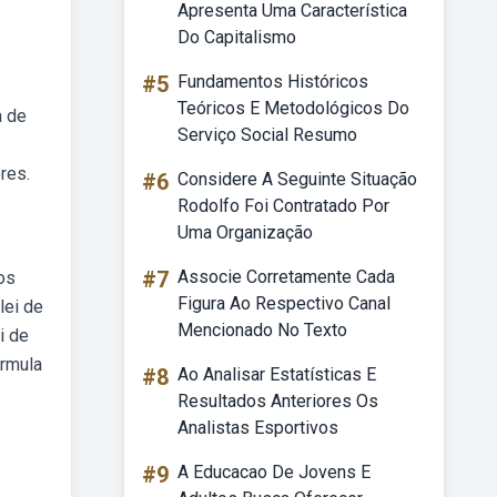
Apresenta Uma Característica
Do Capitalismo
#5
Fundamentos Históricos
Teóricos E Metodológicos Do
a de
Serviço Social Resumo
res.
#6
Considere A Seguinte Situação
Rodolfo Foi Contratado Por
Uma Organização
#7
Associe Corretamente Cada
tos
Figura Ao Respectivo Canal
lei de
Mencionado No Texto
i de
ormula
#8
Ao Analisar Estatísticas E
Resultados Anteriores Os
Analistas Esportivos
#9
A Educacao De Jovens E