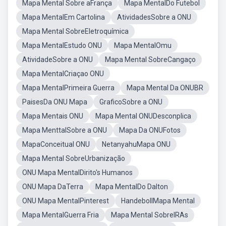
Mapa Mental Sobre aFrança
Mapa MentalDo Futebol
Mapa MentalEm Cartolina
AtividadesSobre a ONU
Mapa Mental SobreEletroquímica
Mapa MentalEstudo ONU
Mapa MentalOmu
AtividadeSobre a ONU
Mapa Mental SobreCangaço
Mapa MentalCriaçao ONU
Mapa MentalPrimeira Guerra
Mapa Mental Da ONUBR
PaisesDa ONU Mapa
GraficoSobre a ONU
Mapa Mentais ONU
Mapa Mental ONUDesconplica
Mapa MenttalSobre a ONU
Mapa Da ONUFotos
MapaConceitual ONU
NetanyahuMapa ONU
Mapa Mental SobreUrbanização
ONU Mapa MentalDirito's Humanos
ONU Mapa DaTerra
Mapa MentalDo Dalton
ONU Mapa MentalPinterest
HandebollMapa Mental
Mapa MentalGuerra Fria
Mapa Mental SobreIRAs