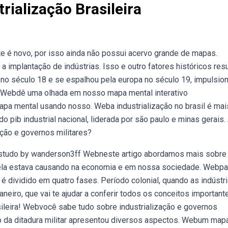
ialização Brasileira
site é novo, por isso ainda não possui acervo grande de mapas.
a implantação de indústrias. Isso e outro fatores históricos res
 no século 18 e se espalhou pela europa no século 19, impulsio
ção. Webdê uma olhada em nosso mapa mental interativo
 mapa mental usando nosso. Weba industrialização no brasil é mai
 pib industrial nacional, liderada por são paulo e minas gerais.
ação e governos militares?
studo by wanderson3ff Webneste artigo abordamos mais sobre
 ela estava causando na economia e em nossa sociedade. Webpa
 é dividido em quatro fases. Período colonial, quando as indústr
iro, que vai te ajudar a conferir todos os conceitos important
asileira! Webvocê sabe tudo sobre industrialização e governos
do da ditadura militar apresentou diversos aspectos. Webum map