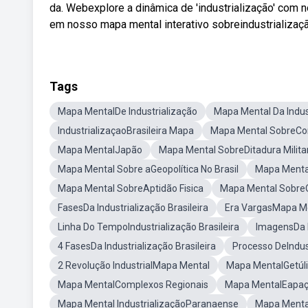
da. Webexplore a dinâmica de 'industrialização' co
em nosso mapa mental interativo sobreindustrializaçã
Tags
Mapa MentalDe Industrialização
Mapa Mental Da Indus
IndustrializaçaoBrasileira Mapa
Mapa Mental SobreCo
Mapa MentalJapão
Mapa Mental SobreDitadura Militar
Mapa Mental Sobre aGeopolítica No Brasil
Mapa Menta
Mapa Mental SobreAptidão Fisica
Mapa Mental SobreO
FasesDa Industrialização Brasileira
Era VargasMapa M
Linha Do TempoIndustrialização Brasileira
ImagensDa I
4 FasesDa Industrialização Brasileira
Processo DeIndust
2 Revolução IndustrialMapa Mental
Mapa MentalGetúli
Mapa MentalComplexos Regionais
Mapa MentalEapaç
Mapa Mental IndustrializaçãoParanaense
Mapa Mental