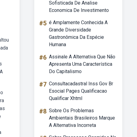
Sofisticada De Analise
Economica De Investimento
#5
é Amplamente Conhecida A
Grande Diversidade
Gastronômica Da Espécie
ultou
Humana
nada
#6
Assinale A Alternativa Que Não
s
Apresenta Uma Característica
Do Capitalismo
 A
#7
Consultacadastral Inss Gov Br
Esocial Pages Qualificacao
 o
Qualificar Xhtml
ra
ias
#8
Sobre Os Problemas
e
Ambientais Brasileiros Marque
A Alternativa Incorreta
a