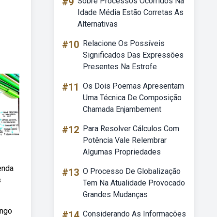
#9
Sobre Processos Ocorridos Na
Idade Média Estão Corretas As
Alternativas
#10
Relacione Os Possíveis
Significados Das Expressões
Presentes Na Estrofe
#11
Os Dois Poemas Apresentam
Uma Técnica De Composição
Chamada Enjambement
#12
Para Resolver Cálculos Com
Potência Vale Relembrar
Algumas Propriedades
tenda
#13
O Processo De Globalização
s
Tem Na Atualidade Provocado
Grandes Mudanças
ongo
#14
Considerando As Informações