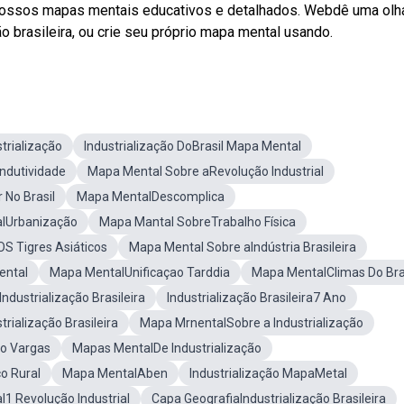
m nossos mapas mentais educativos e detalhados. Webdê uma olh
o brasileira, ou crie seu próprio mapa mental usando.
trialização
Industrialização DoBrasil Mapa Mental
ndutividade
Mapa Mental Sobre aRevolução Industrial
 No Brasil
Mapa MentalDescomplica
lUrbanização
Mapa Mantal SobreTrabalho Física
S Tigres Asiáticos
Mapa Mental Sobre aIndústria Brasileira
ental
Mapa MentalUnificaçao Tarddia
Mapa MentalClimas Do Bra
ndustrialização Brasileira
Industrialização Brasileira7 Ano
rialização Brasileira
Mapa MrnentalSobre a Industrialização
o Vargas
Mapas MentalDe Industrialização
o Rural
Mapa MentalAben
Industrialização MapaMetal
1 Revolução Industrial
Capa GeografiaIndustrialização Brasileira