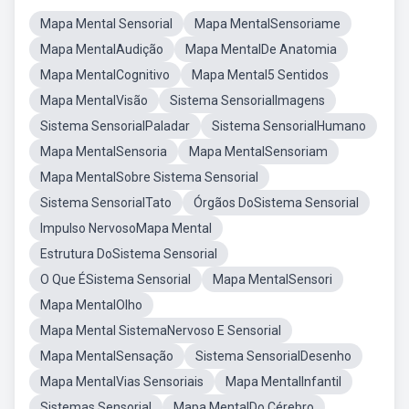
Mapa Mental Sensorial
Mapa MentalSensoriame
Mapa MentalAudição
Mapa MentalDe Anatomia
Mapa MentalCognitivo
Mapa Mental5 Sentidos
Mapa MentalVisão
Sistema SensorialImagens
Sistema SensorialPaladar
Sistema SensorialHumano
Mapa MentalSensoria
Mapa MentalSensoriam
Mapa MentalSobre Sistema Sensorial
Sistema SensorialTato
Órgãos DoSistema Sensorial
Impulso NervosoMapa Mental
Estrutura DoSistema Sensorial
O Que ÉSistema Sensorial
Mapa MentalSensori
Mapa MentalOlho
Mapa Mental SistemaNervoso E Sensorial
Mapa MentalSensação
Sistema SensorialDesenho
Mapa MentalVias Sensoriais
Mapa MentalInfantil
Sistemas Sensorial
Mapa MentalDo Cérebro