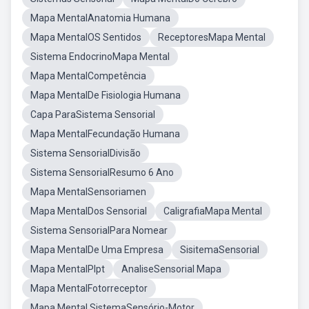
Mapa MentalAnatomia Humana
Mapa MentalOS Sentidos
ReceptoresMapa Mental
Sistema EndocrinoMapa Mental
Mapa MentalCompetência
Mapa MentalDe Fisiologia Humana
Capa ParaSistema Sensorial
Mapa MentalFecundação Humana
Sistema SensorialDivisão
Sistema SensorialResumo 6 Ano
Mapa MentalSensoriamen
Mapa MentalDos Sensorial
CaligrafiaMapa Mental
Sistema SensorialPara Nomear
Mapa MentalDe Uma Empresa
SisitemaSensorial
Mapa MentalPlpt
AnaliseSensorial Mapa
Mapa MentalFotorreceptor
Mapa Mental SistemaSensório-Motor