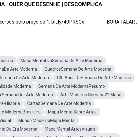
A | QUER QUE DESENHE | DESCOMPLICA
sos pelo preço de 1: bit.ly/40PRSGx ----------- BORA FALAR ..
oderna
Mapa Mental DaSemana De Arte Moderna
naDa Arte Moderna
QuadrosSemana De Arte Moderna
aSemana De Arte Moderna
100 Anos DaSemana De Arte Moderna
lidade Moderna
Semana Da Arte ModernaResumo
a SemanaDer Arte Moderna
Arte Moderna Semana22 Mapa
é-História
CartazSemana De Arte Moderna
te ModernaBrasileira
Mapa MentalSobre Artes
Visual
Mundo ModernoMapa Mental
talDa Era Moderna
Mapa Mental ArtesVisuais