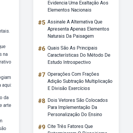
Evidencia Uma Exaltação Aos
Elementos Nacionais
#5
Assinale A Alternativa Que
Apresenta Apenas Elementos
tais.
Naturais Da Paisagem
que
#6
Quais São As Principais
s na
Características Do Método De
rativo
Estudo Introspectivo
#7
Operações Com Frações
egiam
Adição Subtração Multiplicação
 aqui:
E Divisão Exercícios
io da
#8
Dois Vetores São Colocados
e arte
Para Implementação Da
Personalização Do Ensino
um
#9
Cite Três Fatores Que
são