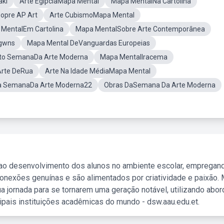
akl
Arte EgípciaMapa Mental
Mapa MentalNa Cartolina
opre AP Art
Arte CubismoMapa Mental
MentalEm Cartolina
Mapa MentalSobre Arte Contemporânea
gwns
Mapa Mental DeVanguardas Europeias
eto SemanaDa Arte Moderna
Mapa MentalIracema
Arte DeRua
Arte Na Idade MédiaMapa Mental
 a SemanaDa Arte Moderna22
Obras DaSemana Da Arte Moderna
 ao desenvolvimento dos alunos no ambiente escolar, empregan
nexões genuínas e são alimentados por criatividade e paixão. 
a jornada para se tornarem uma geração notável, utilizando abo
ipais instituições acadêmicas do mundo - dsw.aau.edu.et.