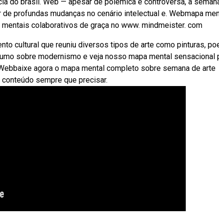
cia do brasil. Web — apesar de polêmica e controversa, a seman
r de profundas mudanças no cenário intelectual e. Webmapa men
as mentais colaborativos de graça no www. mindmeister. com
o cultural que reuniu diversos tipos de arte como pinturas, po
resumo sobre modernismo e veja nosso mapa mental sensacional 
 Webbaixe agora o mapa mental completo sobre semana de arte
 conteúdo sempre que precisar.