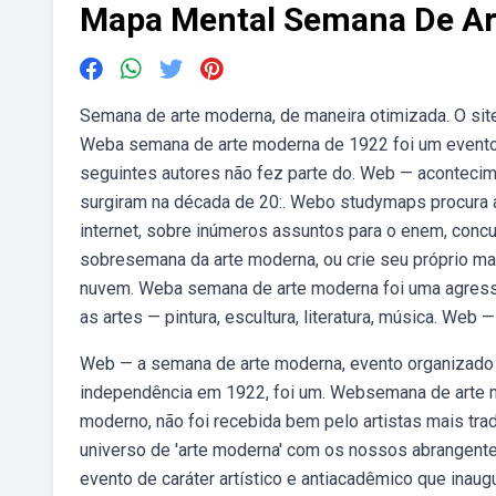
Mapa Mental Semana De A
Semana de arte moderna, de maneira otimizada. O sit
Weba semana de arte moderna de 1922 foi um evento cr
seguintes autores não fez parte do. Web — acontec
surgiram na década de 20:. Webo studymaps procura a
internet, sobre inúmeros assuntos para o enem, conc
sobresemana da arte moderna, ou crie seu próprio 
nuvem. Weba semana de arte moderna foi uma agress
as artes — pintura, escultura, literatura, música. We
Web — a semana de arte moderna, evento organizado po
independência em 1922, foi um. Websemana de arte m
moderno, não foi recebida bem pelo artistas mais trad
universo de 'arte moderna' com os nossos abrangen
evento de caráter artístico e antiacadêmico que inaug