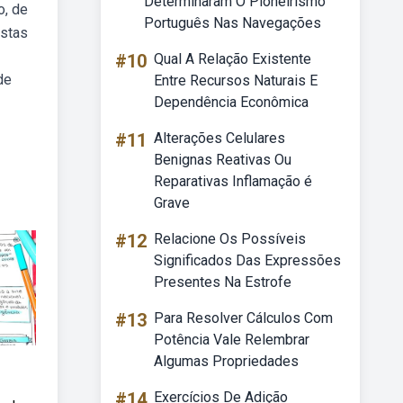
Determinaram O Pioneirismo
o, de
Português Nas Navegações
istas
#10
Qual A Relação Existente
de
Entre Recursos Naturais E
Dependência Econômica
#11
Alterações Celulares
Benignas Reativas Ou
Reparativas Inflamação é
Grave
#12
Relacione Os Possíveis
Significados Das Expressões
Presentes Na Estrofe
#13
Para Resolver Cálculos Com
Potência Vale Relembrar
Algumas Propriedades
#14
Exercícios De Adição