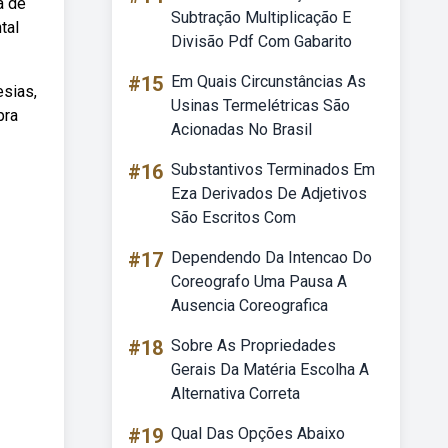
a de
Subtração Multiplicação E
tal
Divisão Pdf Com Gabarito
#15
Em Quais Circunstâncias As
esias,
Usinas Termelétricas São
pra
Acionadas No Brasil
#16
Substantivos Terminados Em
Eza Derivados De Adjetivos
São Escritos Com
#17
Dependendo Da Intencao Do
Coreografo Uma Pausa A
Ausencia Coreografica
#18
Sobre As Propriedades
Gerais Da Matéria Escolha A
Alternativa Correta
#19
Qual Das Opções Abaixo