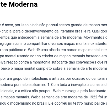
rte Moderna
e é novo, por isso ainda não possui acervo grande de mapas men
ucial para o desenvolvimento da literatura brasileira. Qual dos
imentos que antecedem a semana de arte moderna: Movimentos 
gregar, reunir e compartilhar diversos mapas mentais existente
ursos públicos e. Webdê uma olhada em nosso mapa mental inte
mapa mental usando nosso criador de mapas mentais baseado em
iva reação contra a monotonia sufocante das convenções que r
b — baixe o mapa mental completo sobre a semana de arte moderna
r um grupo de intelectuais e artistas por ocasião do centenár
oderna por milena akamine 1. Com toda a inovação, a semana d
icionais, e a critica não poupou. Web — navegue pelo fascinante
tes mapas mentais. Weba semana de arte moderna de 1922 foi 
urou o modernismo no brasil. Ele ocorreu no teatro municipal de 