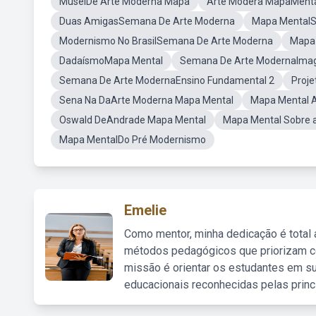
MuselDe Arte Moderna Mapa
Arte Modera MapaMent
Duas AmigasSemana De Arte Moderna
Mapa MentalS
Modernismo No BrasilSemana De Arte Moderna
Mapa 
DadaísmoMapa Mental
Semana De Arte ModernaIma
Semana De Arte ModernaEnsino Fundamental 2
Proj
Sena Na DaArte Moderna Mapa Mental
Mapa Mental 
Oswald DeAndrade Mapa Mental
Mapa Mental Sobre
Mapa MentalDo Pré Modernismo
Emelie
Como mentor, minha dedicação é total
métodos pedagógicos que priorizam co
missão é orientar os estudantes em su
educacionais reconhecidas pelas princ