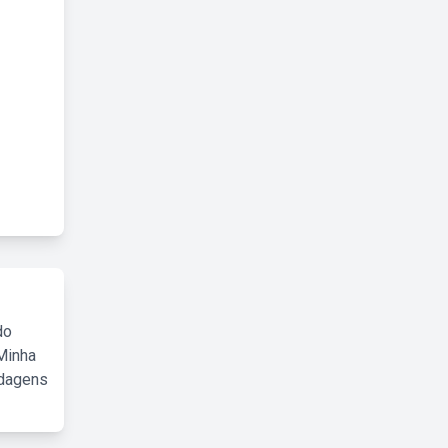
do
Minha
rdagens