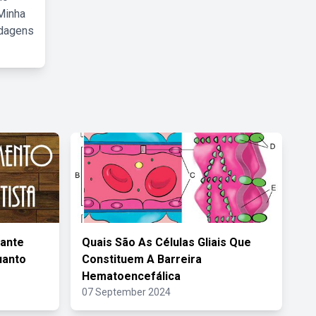
Minha
rdagens
vante
Quais São As Células Gliais Que
uanto
Constituem A Barreira
Hematoencefálica
07 September 2024