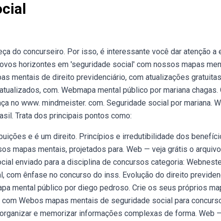
cial
 do concurseiro. Por isso, é interessante você dar atenção a
novos horizontes em 'seguridade social' com nossos mapas men
 mentais de direito previdenciário, com atualizações gratuitas
 atualizados, com. Webmapa mental público por mariana chagas. 
aça no www. mindmeister. com. Seguridade social por mariana. 
sil. Trata dos principais pontos como:
buições e é um direito. Princípios e irredutibilidade dos benefíci
ssos mapas mentais, projetados para. Web — veja grátis o arquivo
cial enviado para a disciplina de concursos categoria: Webnest
l, com ênfase no concurso do inss. Evolução do direito previden
a mental público por diego pedroso. Crie os seus próprios m
r. com Webos mapas mentais de seguridade social para concurs
a organizar e memorizar informações complexas de forma. Web 