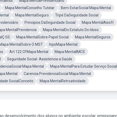
talInss
Mapa MentalPrevidenciário
Mapa MentalConselho Tutelar
Bem-EstarSocial Mapa Mental
ental
Mapa MentalSeguro
Tripé DaSeguridade Social
videnciário
Principios DaSeguridade Social
Mapa MentalAisoft
pa MentalPrevidencia
Mapa MentalDo Estatuto Do Idoso
alÇ SS
Mapa MentalSobre Papel Social
Mapa MentalSeguros
Mapa MentalSobre O MST
InpsMapa Mental
os
Art 122 CFMapa Mental
Mapa MentalIMCS
l
Seguridade Social- Assistencia a Saúde
videnciaSocial Mapa Mental
Mapa MentalPara Estudar Serviço Social
apa Mental
Carencia PrevidenciaSocial Mapa Mental
dade SocialConceito
Mapa MentalRetroatividade
 ao desenvolvimento dos alunos no ambiente escolar, empregan