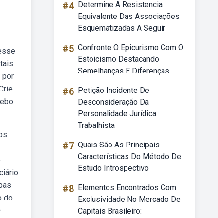
#4
Determine A Resistencia
Equivalente Das Associações
Esquematizadas A Seguir
#5
Confronte O Epicurismo Com O
 esse
Estoicismo Destacando
tais
Semelhanças E Diferenças
 por
Crie
#6
Petição Incidente De
Webo
Desconsideração Da
Personalidade Jurídica
Trabalhista
os.
#7
Quais São As Principais
Características Do Método De
e
Estudo Introspectivo
ciário
apas
#8
Elementos Encontrados Com
o do
Exclusividade No Mercado De
—
Capitais Brasileiro: