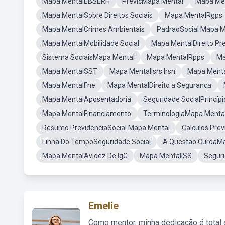
Mapa MentalEBSERH
PrevicMapa Mental
Mapa Men
Mapa MentalSobre Direitos Sociais
Mapa MentalRgps
Mapa MentalCrimes Ambientais
PadraoSocial Mapa M
Mapa MentalMobilidade Social
Mapa MentalDireito Pre
Sistema SociaisMapa Mental
Mapa MentalRpps
Ma
Mapa MentalSST
Mapa MentalIsrs Irsn
Mapa Ment
Mapa MentalFne
Mapa MentalDireito a Segurança
Mapa MentalAposentadoria
Seguridade SocialPrincípi
Mapa MentalFinanciamento
TerminologiaMapa Menta
Resumo PrevidenciaSocial Mapa Mental
Calculos Pre
Linha Do TempoSeguridade Social
A Questao CurdaM
Mapa MentalAvidez De IgG
Mapa MentalISS
Seguri
Emelie
Como mentor, minha dedicação é total