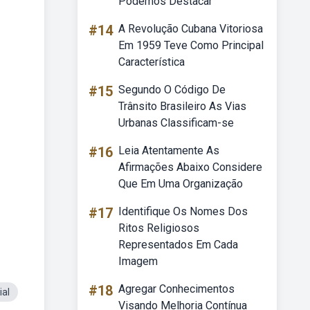
Podemos Destacar
#14
A Revolução Cubana Vitoriosa
Em 1959 Teve Como Principal
Característica
#15
Segundo O Código De
Trânsito Brasileiro As Vias
Urbanas Classificam-se
#16
Leia Atentamente As
Afirmações Abaixo Considere
Que Em Uma Organização
#17
Identifique Os Nomes Dos
Ritos Religiosos
Representados Em Cada
Imagem
#18
Agregar Conhecimentos
ial
Visando Melhoria Contínua