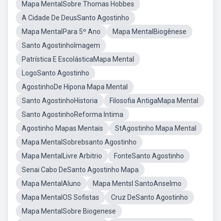
Mapa MentalSobre Thomas Hobbes
A Cidade De DeusSanto Agostinho
Mapa MentalPara 5º Ano
Mapa MentalBiogênese
Santo AgostinhoImagem
Patrística E EscolásticaMapa Mental
LogoSanto Agostinho
AgostinhoDe Hipona Mapa Mental
Santo AgostinhoHistoria
Filosofia AntigaMapa Mental
Santo AgostinhoReforma Intima
Agostinho Mapas Mentais
StAgostinho Mapa Mental
Mapa MentalSobrebsanto Agostinho
Mapa MentalLivre Arbitrio
FonteSanto Agostinho
Senai Cabo DeSanto Agostinho Mapa
Mapa MentalAluno
Mapa Mentsl SantoAnselmo
Mapa MentalOS Sofistas
Cruz DeSanto Agostinho
Mapa MentalSobre Biogenese