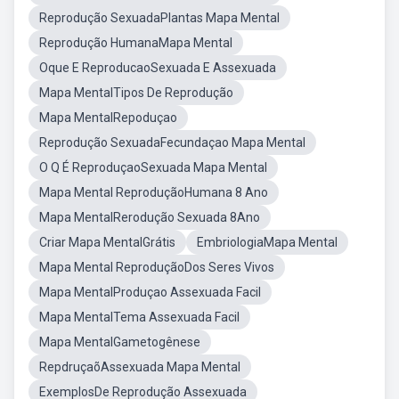
Reprodução SexuadaPlantas Mapa Mental
Reprodução HumanaMapa Mental
Oque E ReproducaoSexuada E Assexuada
Mapa MentalTipos De Reprodução
Mapa MentalRepoduçao
Reprodução SexuadaFecundaçao Mapa Mental
O Q É ReproduçaoSexuada Mapa Mental
Mapa Mental ReproduçãoHumana 8 Ano
Mapa MentalRerodução Sexuada 8Ano
Criar Mapa MentalGrátis
EmbriologiaMapa Mental
Mapa Mental ReproduçãoDos Seres Vivos
Mapa MentalProduçao Assexuada Facil
Mapa MentalTema Assexuada Facil
Mapa MentalGametogênese
RepdruçaõAssexuada Mapa Mental
ExemplosDe Reprodução Assexuada