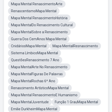
Mapa Mental RenascimentoArte
RenascentismoMapa Mental
Mapa Mental RenascimentoHistória
Mapa MentalDo Renascimento Cultural
Mapa MentalSobre a Renascimento
Guerra Dos CemAnos Mapa Mental
CnidáriosMapa Mental
Mapa MentalResnascimento
Sistema LímbicoMapa Mental
QuestõesRenascimento 7 Ano
Mapa MentalArte No Renascimento
Mapa MentalFiguras De Palavras
Mapa MentalRochas 6º Ano
Renascimento ArtísticoMapa Mental
Mapa Mental RenascimentoE Humanismo
Mapa MentalJuventude
Função 1 GrauMapa Mental
Emilie DurkheimMapa Mental