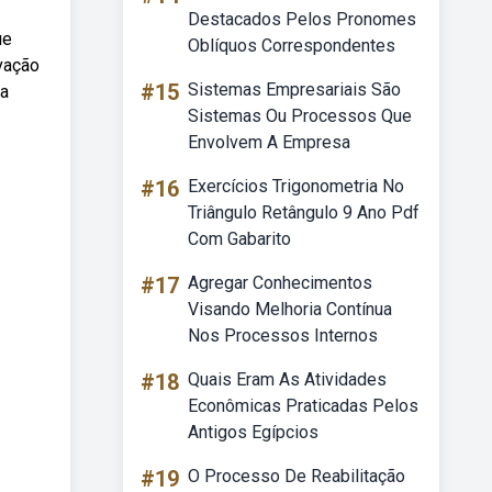
Destacados Pelos Pronomes
ue
Oblíquos Correspondentes
vação
#15
Sistemas Empresariais São
da
Sistemas Ou Processos Que
Envolvem A Empresa
#16
Exercícios Trigonometria No
Triângulo Retângulo 9 Ano Pdf
Com Gabarito
#17
Agregar Conhecimentos
Visando Melhoria Contínua
Nos Processos Internos
#18
Quais Eram As Atividades
Econômicas Praticadas Pelos
Antigos Egípcios
#19
O Processo De Reabilitação