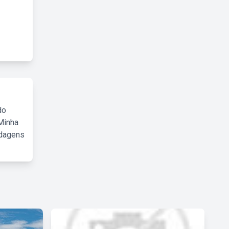
do
Minha
rdagens