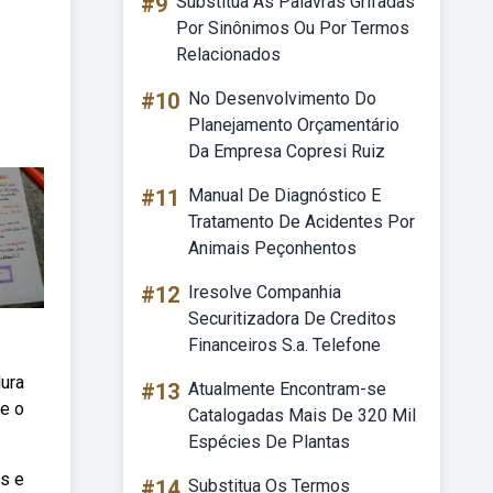
#9
Substitua As Palavras Grifadas
Por Sinônimos Ou Por Termos
Relacionados
#10
No Desenvolvimento Do
Planejamento Orçamentário
Da Empresa Copresi Ruiz
#11
Manual De Diagnóstico E
Tratamento De Acidentes Por
Animais Peçonhentos
#12
Iresolve Companhia
Securitizadora De Creditos
Financeiros S.a. Telefone
dura
#13
Atualmente Encontram-se
de o
Catalogadas Mais De 320 Mil
Espécies De Plantas
os e
#14
Substitua Os Termos