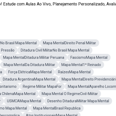
! Estude com Aulas Ao Vivo, Planejamento Personalizado, Aval
arNo Brasil Mapa Mental
Mapa MentalDireito Penal Militar
 Pressão
Ditadura Civil MilitarNo Brasil Mapa Mental
Mapa MentalDitadura Militar Peruana
FascismoMapa Mental
Mapa MentalDa Ditadura Militar
Mapa Mental1º Reinado
ça
Força ElétricaMapa Mental
RaízesMapa Mental
Ditadura ArgentinaMapa Mental
Mapa MentalDireito Previdenciár
ritarismo
Regime Militar MapaFor
Mapa MentalAparelho Locom
a ChilenaMapa Mental
Mapa Mental O RegimeCivil-Militar
r
USMCAMapa Mental
Desenho DitaduraMilitar Mapa Mental
sumo Mapa Mental
Mapa MentalBrasil Republica
lDescomplica
Atos InstitucionaisMapa Mental