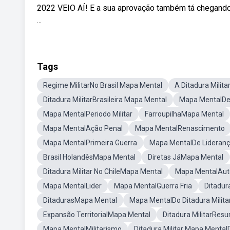
2022 VEIO AÍ! E a sua aprovação também tá chegando
...
Tags
Regime MilitarNo Brasil Mapa Mental
A Ditadura Milit
Ditadura MilitarBrasileira Mapa Mental
Mapa MentalDe
Mapa MentalPeriodo Militar
FarroupilhaMapa Mental
Mapa MentalAção Penal
Mapa MentalRenascimento
Mapa MentalPrimeira Guerra
Mapa MentalDe Lideran
Brasil HolandêsMapa Mental
Diretas JáMapa Mental
Ditadura Militar No ChileMapa Mental
Mapa MentalAuto
Mapa MentalLider
Mapa MentalGuerra Fria
Ditadur
DitadurasMapa Mental
Mapa MentalDo Ditadura Milita
Expansão TerritorialMapa Mental
Ditadura MilitarRe
Mapa MentalMilitarismo
Ditadura Militar Mapa Menta