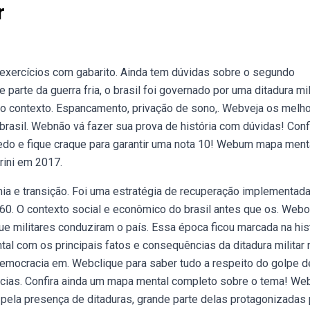
r
xercícios com gabarito. Ainda tem dúvidas sobre o segundo
arte da guerra fria, o brasil foi governado por uma ditadura mil
do contexto. Espancamento, privação de sono,. Webveja os melh
brasil. Webnão vá fazer sua prova de história com dúvidas! Conf
edo e fique craque para garantir uma nota 10! Webum mapa ment
prini em 2017.
mia e transição. Foi uma estratégia de recuperação implementada
60. O contexto social e econômico do brasil antes que os. Webo
 que militares conduziram o país. Essa época ficou marcada na his
al com os principais fatos e consequências da ditadura militar 
 democracia em. Webclique para saber tudo a respeito do golpe d
ências. Confira ainda um mapa mental completo sobre o tema! We
a pela presença de ditaduras, grande parte delas protagonizadas 