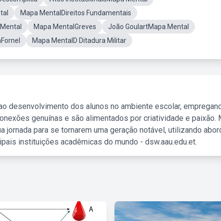
tal
Mapa MentalDireitos Fundamentais
 Mental
Mapa MentalGreves
João GoulartMapa Mental
aFornel
Mapa MentalD Ditadura Militar
 ao desenvolvimento dos alunos no ambiente escolar, empregan
nexões genuínas e são alimentados por criatividade e paixão. 
a jornada para se tornarem uma geração notável, utilizando abo
ipais instituições acadêmicas do mundo - dsw.aau.edu.et.