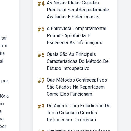
#4
As Novas Ideias Geradas
Precisam Ser Adequadamente
Avaliadas E Selecionadas
#5
A Entrevista Comportamental
Permite Aprofundar E
itar
Esclarecer As Informações
ores
ira
#6
Quais São As Principais
al
Características Do Método De
Estudo Introspectivo
#7
Que Métodos Contraceptivos
 por
São Citados Na Reportagem
Como Eles Funcionam
tória
no
#8
De Acordo Com Estudiosos Do
e
Tema Cidadania Grandes
ba
Retrocessos Ocorreram
por