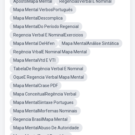
ApostoMapa Mental
RegênciasVerbal E Nominal
Mapa Mental VerbosPortuguês
Mapa MentalDescomplica
Mapa MentalDo Período Regencial
Regencia Verbal E NominalExercicios
Mapa Mental DeHifen
Mapa MentalAnálise Sintática
Regência VrbalE Nominal Mapa Mental
Mapa MentalVtd E VTI
TabelaDe Regência Verbal E Nominal
OqueE Regencia Verbal Mapa Mental
Mapa MentalCrase PDF
Mapa ConceitualRegência Verbal
Mapa MentalSintaxe Portugues
Mapa MentalMorfemas Nominais
Regencia BrasilMapa Mental
Mapa MentalAbuso De Autoridade