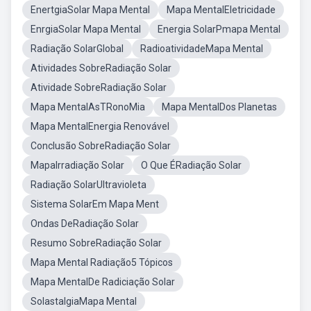
EnertgiaSolar Mapa Mental
Mapa MentalEletricidade
EnrgiaSolar Mapa Mental
Energia SolarPmapa Mental
Radiação SolarGlobal
RadioatividadeMapa Mental
Atividades SobreRadiação Solar
Atividade SobreRadiação Solar
Mapa MentalAsTRonoMia
Mapa MentalDos Planetas
Mapa MentalEnergia Renovável
Conclusão SobreRadiação Solar
MapaIrradiação Solar
O Que ÉRadiação Solar
Radiação SolarUltravioleta
Sistema SolarEm Mapa Ment
Ondas DeRadiação Solar
Resumo SobreRadiação Solar
Mapa Mental Radiação5 Tópicos
Mapa MentalDe Radiciação Solar
SolastalgiaMapa Mental