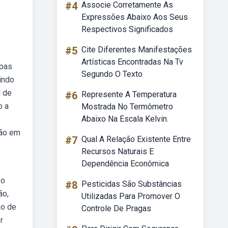
#4
Associe Corretamente As
Expressões Abaixo Aos Seus
Respectivos Significados
#5
Cite Diferentes Manifestações
Artísticas Encontradas Na Tv
apas
Segundo O Texto
indo
l de
#6
Represente A Temperatura
o a
Mostrada No Termômetro
Abaixo Na Escala Kelvin.
ção em
#7
Qual A Relação Existente Entre
Recursos Naturais E
Dependência Econômica
 o
#8
Pesticidas São Substâncias
ão,
Utilizadas Para Promover O
ão de
Controle De Pragas
r