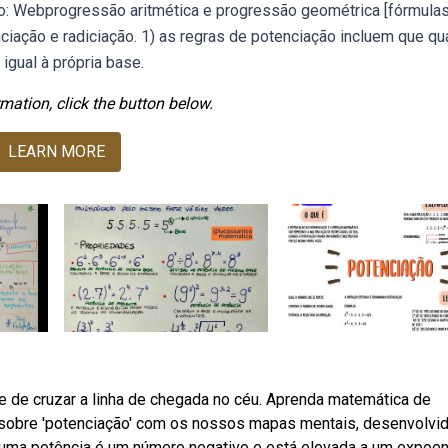
 Webprogressão aritmética e progressão geométrica [fórmulas
ciação e radiciação. 1) as regras de potenciação incluem que qu
igual à própria base.
mation, click the button below.
LEARN MORE
 de cruzar a linha de chegada no céu. Aprenda matemática de
obre 'potenciação' com os nossos mapas mentais, desenvolvi
uma potência é um número negativo e está elevada a um expoen