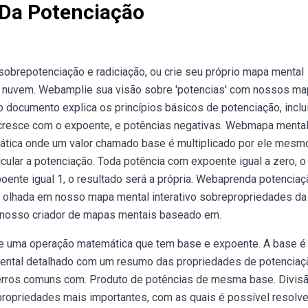
Da Potenciação
brepotenciação e radiciação, ou crie seu próprio mapa mental
 nuvem. Webamplie sua visão sobre 'potencias' com nossos m
 documento explica os princípios básicos de potenciação, inclu
ia cresce com o expoente, e potências negativas. Webmapa menta
tica onde um valor chamado base é multiplicado por ele mesm
cular a potenciação. Toda potência com expoente igual a zero, o
oente igual 1, o resultado será a própria. Webaprenda potencia
 olhada em nosso mapa mental interativo sobrepropriedades da
o nosso criador de mapas mentais baseado em.
de uma operação matemática que tem base e expoente. A base é
ntal detalhado com um resumo das propriedades de potenciaç
e erros comuns com. Produto de potências de mesma base. Divis
ropriedades mais importantes, com as quais é possível resolve