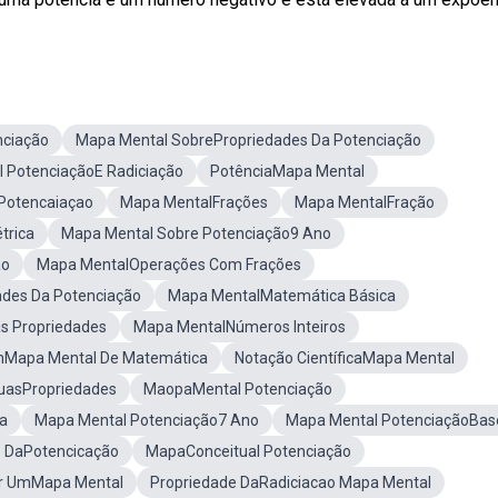
nciação
Mapa Mental SobrePropriedades Da Potenciação
 PotenciaçãoE Radiciação
PotênciaMapa Mental
Potencaiaçao
Mapa MentalFrações
Mapa MentalFração
trica
Mapa Mental Sobre Potenciação9 Ano
ão
Mapa MentalOperações Com Frações
ades Da Potenciação
Mapa MentalMatemática Básica
s Propriedades
Mapa MentalNúmeros Inteiros
Mapa Mental De Matemática
Notação CientíficaMapa Mental
uasPropriedades
MaopaMental Potenciação
a
Mapa Mental Potenciação7 Ano
Mapa Mental PotenciaçãoBas
s DaPotencicação
MapaConceitual Potenciação
r UmMapa Mental
Propriedade DaRadiciacao Mapa Mental