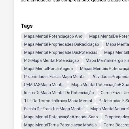
Tags
Mapa Mental Potenciação6 Ano
Mapa MentalDe Pote
Mapa Mental Propriedades DaRadiciação
Mapa Mental
Mapa Mental Propriedade DasPotencias
Mapa Mental
PDFMapa Mental Potenciação
Mapa MentalEnergia Elé
Mapa MentalPorcentagem
Mapas Mentais Potenciaç
Propriedades FísicasMapa Mental
AtividadesPropried
PEMDASMapa Mental
Mapa Mental PotenciaçãoE Sua
Ideias DeMapa Mental De Potenciação
Como Fazer Um
1 LeiDa Termodinâmica Mapa Mental
Potenciacao E S
Escola De FrankfurtMapa Mental
Mapa MentalAquarel
Mapa Mental PotenciaçãoAmanda Saito
Propriedade
Mapa MentalTema Potenciaçao Modelo
Como Decora