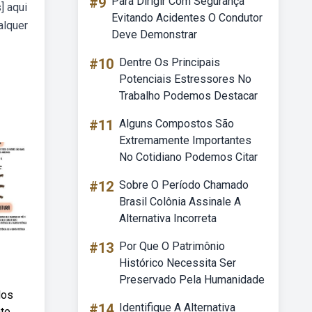
#9
Para Dirigir Com Segurança
] aqui
Evitando Acidentes O Condutor
alquer
Deve Demonstrar
#10
Dentre Os Principais
Potenciais Estressores No
Trabalho Podemos Destacar
#11
Alguns Compostos São
Extremamente Importantes
No Cotidiano Podemos Citar
#12
Sobre O Período Chamado
Brasil Colônia Assinale A
Alternativa Incorreta
#13
Por Que O Patrimônio
Histórico Necessita Ser
Preservado Pela Humanidade
dos
#14
Identifique A Alternativa
te.