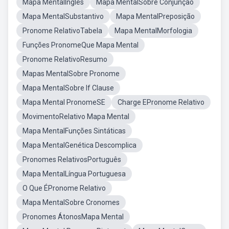
Mapa MentalInglês
Mapa MentalSobre Conjunção
Mapa MentalSubstantivo
Mapa MentalPreposição
Pronome RelativoTabela
Mapa MentalMorfologia
Funções PronomeQue Mapa Mental
Pronome RelativoResumo
Mapas MentalSobre Pronome
Mapa MentalSobre If Clause
Mapa Mental PronomeSE
Charge EPronome Relativo
MovimentoRelativo Mapa Mental
Mapa MentalFunções Sintáticas
Mapa MentalGenética Descomplica
Pronomes RelativosPortuguês
Mapa MentalLíngua Portuguesa
O Que ÉPronome Relativo
Mapa MentalSobre Cronomes
Pronomes ÁtonosMapa Mental