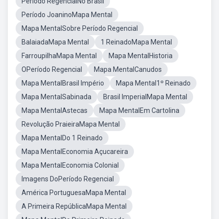
Período RegencialNo Brasil
Período JoaninoMapa Mental
Mapa MentalSobre Período Regencial
BalaiadaMapa Mental
1 ReinadoMapa Mental
FarroupilhaMapa Mental
Mapa MentalHistoria
OPeríodo Regencial
Mapa MentalCanudos
Mapa MentalBrasil Império
Mapa Mental1º Reinado
Mapa MentalSabinada
Brasil ImperialMapa Mental
Mapa MentalAstecas
Mapa MentalEm Cartolina
Revolução PraieiraMapa Mental
Mapa MentalDo 1 Reinado
Mapa MentalEconomia Açucareira
Mapa MentalEconomia Colonial
Imagens DoPeríodo Regencial
América PortuguesaMapa Mental
A Primeira RepúblicaMapa Mental