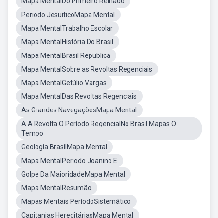
Mapa MentalDo Primeiro Reinado
Periodo JesuiticoMapa Mental
Mapa MentalTrabalho Escolar
Mapa MentalHistória Do Brasil
Mapa MentalBrasil Republica
Mapa MentalSobre as Revoltas Regenciais
Mapa MentalGetúlio Vargas
Mapa MentalDas Revoltas Regenciais
As Grandes NavegaçõesMapa Mental
A A Revolta O Período RegencialNo Brasil Mapas O
Tempo
Geologia BrasilMapa Mental
Mapa MentalPeriodo Joanino E
Golpe Da MaioridadeMapa Mental
Mapa MentalResumão
Mapas Mentais PeríodoSistemático
Capitanias HereditáriasMapa Mental