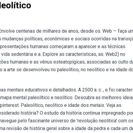
eolítico
s. Envolve centenas de milhares de anos, desde os. Web — faça u
mudanças políticas, econômicas e sociais ocorridas na transiç
 representações humanas começaram a aparecer e as técnicas
a vida sedentária e a. Explore as características, as. Web2) no
ações humanas e as vênus esteatopígicas, associadas ao culto d
mo a arte se desenvolveu no paleolítico, no neolítico e na idade d
s mentais educativos e detalhados. A 2500 a. c. , e foi caracte
apa mental paleolítico e neolítico. Descubra as melhores ideia
interest. Paleolítico, neolítico e idade dos metais. Veja as
nsiderado história? O estudo da história continua impregnado p
avegue pelo fascinante universo de 'revolução neolítica' com o
 revisão de história geral sobre a idade da pedra e cada um d