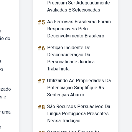
Precisam Ser Adequadamente
Avaliadas E Selecionadas
#5
As Ferrovias Brasileiras Foram
Responsáveis Pelo
m
Desenvolvimento Brasileiro
ão do
#6
Petição Incidente De
Desconsideração Da
a
Personalidade Jurídica
Trabalhista
os
#7
Utilizando As Propriedades Da
Potenciação Simplifique As
rizado
Sentenças Abaixo
s e
#8
São Recursos Persuasivos Da
or uma
Língua Portuguesa Presentes
s
Nessa Tradução...
e