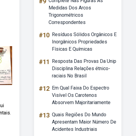
#9
Complete Nas Figuras As
Medidas Dos Arcos
Trigonométricos
Correspondentes
#10
Resíduos Sólidos Orgânicos E
Inorgânicos Propriedades
Físicas E Químicas
#11
Resposta Das Provas Da Unip
Disciplina Relações étnico-
raciais No Brasil
#12
Em Qual Faixa Do Espectro
Visível Os Carotenos
Absorvem Majoritariamente
ui
ntais.
#13
Quais Regiões Do Mundo
Apresentam Maior Número De
Acidentes Industriais