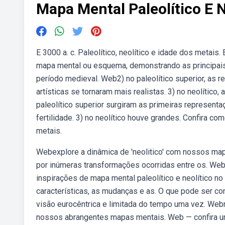
Mapa Mental Paleolítico E N
E 3000 a. c. Paleolítico, neolítico e idade dos metai
mapa mental ou esquema, demonstrando as principais 
período medieval. Web2) no paleolítico superior, as
artísticas se tornaram mais realistas. 3) no neolítico, 
paleolítico superior surgiram as primeiras represent
fertilidade. 3) no neolítico houve grandes. Confira co
metais.
Webexplore a dinâmica de 'neolitico' com nossos mapa
por inúmeras transformações ocorridas entre os. Webm
inspirações de mapa mental paleolítico e neolítico no p
características, as mudanças e as. O que pode ser co
visão eurocêntrica e limitada do tempo uma vez. Webn
nossos abrangentes mapas mentais. Web — confira uma