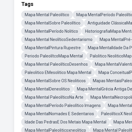
Tags
Mapa Mental Paleolítico
Mapa MentalPeríodo Paleolíti
Mapa MentalSobre Paleolítico
Antiguidade ClássicaM
Mapa MentalPeríodo Nolitico
HistoriografiaMapa Ment
Mapa Mental NeolíticoSedentarismo
Mapa MentalPré-H
Mapa MentalPintura Rupestre
Mapa MentalIdade Da 
Periodo PaleolítcoMapa Mental
Palolitico NeoliticoMa
Mapa Mental PaleolíticoDesenhos
Mapa MentalValenti
Paleolitico EMesolitico Mapa Mental
Mapa ConceitualPal
Mapa MentalSobre OS Neoliticos
Mapas MentaisPaleol
Mapa MentalDeneolitico
Mapa MentalGrécia Antiga D
Mapa Mental PaleolíticoNa Arte
Mapa MentalNecropoli
Mapa MentalPeríodo Paleolítico Imagens
Mapa Mental
Mapa MentalNomades E Sedentarios
PaleolíticoX Neol
Idade Das PedrasE Dos Metais Mapa Mental
Mapa Ment
Mapa MentalPaleoliticoxneolitico
Mapa Mental Paleolít