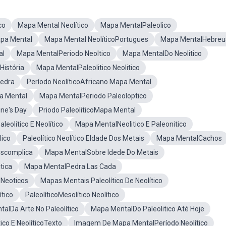
co
Mapa Mental Neolítico
Mapa MentalPaleolico
apa Mental
Mapa Mental NeolíticoPortugues
Mapa MentalHebreu
al
Mapa MentalPeriodo Neoltico
Mapa MentalDo Neolitico
istória
Mapa MentalPaleolitico Neolitico
Pedra
Período NeolíticoAfricano Mapa Mental
pa Mental
Mapa MentalPeriodo Paleoloptico
ne's Day
Priodo PaleoliticoMapa Mental
eolítico E Neolítico
Mapa MentalNeolitico E Paleonitico
ico
Paleolítico Neolítico EIdade Dos Metais
Mapa MentalCachos
escomplica
Mapa MentalSobre Idede Do Metais
tica
Mapa MentalPedra Las Cada
Neoticos
Mapas Mentais Paleolítico De Neolítico
ítico
PaleolíticoMesolítico Neolítico
alDa Arte No Paleolítico
Mapa MentalDo Paleolitico Até Hoje
ico E NeolíticoTexto
Imagem De Mapa MentalPeríodo Neolítico