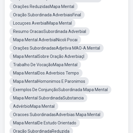
Orações ReduzidasMapa Mental
Oração Subordinada AdverbiaisFinal
Locuçoes AverbialMapa Mental
Resumo OracaoSubordinada Adverbial
Mapa Mental AdverbialNicoli Pocai
Orações SubordinadasAdjetiva MAO-A Mental
Mapa MentalSobre Oração Adverbiaçl
Trabalho De VocaçãoMapa Mental
Mapa MentalDos Adverbios Tempo
Mapa MentalHomonimos E Paronimos
Exemplos De ConjunçãoSubordinada Mapa Mental
Mapa Mental SubordinadaSubstancia
AdvérbioMapa Mental
Oracoes SubordinadasAdverbias Mapa Mental
Mapa MentalDe Estudo Orientado
Oração SubordinadaReduzida