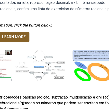
entados na reta, representação decimal, a / b = b nunca pode = 
cionais, confira uma lista de exercícios de números racionais 
mation, click the button below.
LEARN MORE
zar operações básicas (adição, subtração, multiplicação e divisã
ebracionais(q):todos os números que podem ser escritos em f
is é formado por.