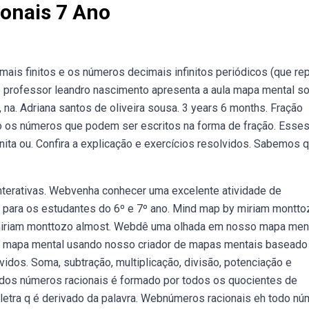
onais 7 Ano
ais finitos e os números decimais infinitos periódicos (que re
 professor leandro nascimento apresenta a aula mapa mental s
na. Adriana santos de oliveira sousa. 3 years 6 months. Fração
o os números que podem ser escritos na forma de fração. Esse
ta ou. Confira a explicação e exercícios resolvidos. Sabemos 
nterativas. Webvenha conhecer uma excelente atividade de
 para os estudantes do 6º e 7º ano. Mind map by miriam montto
 miriam monttozo almost. Webdê uma olhada em nosso mapa men
prio mapa mental usando nosso criador de mapas mentais basead
dos. Soma, subtração, multiplicação, divisão, potenciação e
 dos números racionais é formado por todos os quocientes de
a letra q é derivado da palavra. Webnúmeros racionais eh todo n