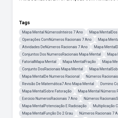
Tags
Mapa Mental NúmerosInteiros 7 Ano
Mapa MentalDos 
Operações ComNúmeros Racionais 7 Ano
Mapa Menta
Atividades DeNúmeros Racionais 7 Ano
Mapa MentalD
Conjuntos Dos NumerosRacionais Mapa Mental
Mapa 
FatorialMapa Mental
Mapa MentalFração
Mapa Men
Conjunto DosRacionais Mapa Mental
Mapa MentalSob
Mapa MentalDe Numeros Racional
Números Racionais
Revisão De Matemática7 Ano Mapa Mental
Domino Co
Mapa MentalSobre Fatoração
Mapa Mental Números R
Exrcicio NumerosRacionais 7 Ano
Números Racionais
Mapa MentalPotenciação E Radiciação
Multiplicação
Mapa MentalFunção Do 2 Grau
Números Racionais 7 A