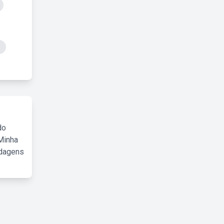
do
Minha
rdagens