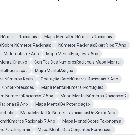
Números Racionais
Mapa MentalDe Números Racionais
lSobre Números Racionais
Números RacionaisExercícios 7 Ano
e Matemática 7 Ano
Mapa MentalFrações 7 Ano
MentalCriativo
Con Tos Dos NumerosRacionais Mapa Mental
talRadiciação
Mapa MentalAdição
re Números Reais
Operação ComNúmeros Racionais 7 Ano
 7 AnoExpressoes
Mapa MentalNumeral Português
m NumerosRacionais 7 Ano
Mapa Mental Números RacionaisC
acionais8 Ano
Mapa MentalDe Potenciação
Símbolo
Mapa Mental De Números RacionaisDe Sexto Ano
 ComNúmeros Racionais 7 Ano
Mapa MentalSobre Taxonomia
noPara Imprimir
Mapa MentalDos Conjuntos Numéricos