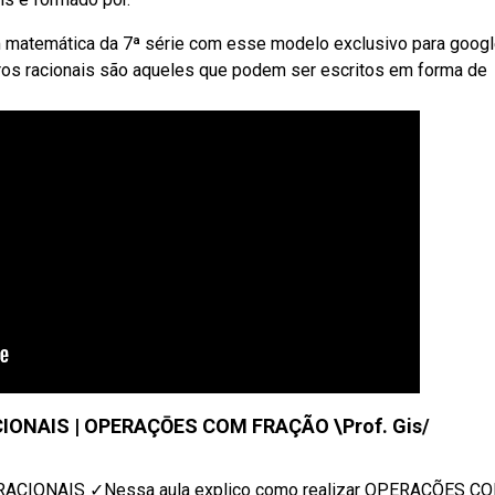
matemática da 7ª série com esse modelo exclusivo para goog
eros racionais são aqueles que podem ser escritos em forma de
NAIS | OPERAÇŌES COM FRAÇÃO \Prof. Gis/
IONAIS ✓Nessa aula explico como realizar OPERAÇÕES COM