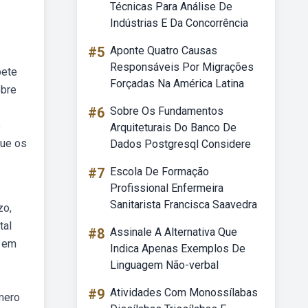
Técnicas Para Análise De
Indústrias E Da Concorrência
#5
Aponte Quatro Causas
Responsáveis Por Migrações
pete
Forçadas Na América Latina
obre
#6
Sobre Os Fundamentos
s
Arquiteturais Do Banco De
que os
Dados Postgresql Considere
#7
Escola De Formação
Profissional Enfermeira
Sanitarista Francisca Saavedra
zo,
tal
#8
Assinale A Alternativa Que
o em
Indica Apenas Exemplos De
Linguagem Não-verbal
#9
Atividades Com Monossílabas
úmero