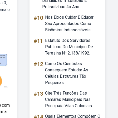
Dissílabas Trissílabas E
a 0,.
Polissílabas 4o Ano
para o
#10
Nos Eixos Cuidar E Educar
São Apresentados Como
Binômios Indissociáveis
#11
Estatuto Dos Servidores
Públicos Do Município De
Teresina Nº 2.138/1992.
#12
Como Os Cientistas
Conseguem Estudar As
Células Estruturas Tão
Pequenas
#13
Cite Três Funções Das
Câmaras Municipais Nas
o) com
Principais Vilas Coloniais
orma
#14
Quais Elementos Compõem O