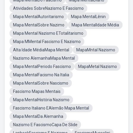
Mapa MentalDo Faacismo
Mapa MentalDiário
Atividades SobreNazismo E Fascismo
Mapa MentalAutoritarismo
Mapa MentalLênin
Mapa MentalSobre Nazimo
Mapa MentalIdade Média
Mapa Mental Nazismo ETotalitarismo
Mapa MMental Fascismo E Nazismo
Alta Idade MédiaMapa Mental
MapaMntal Nazismo
Nazismo AlemanhaMapa Mental
Mapa MentalPeriodo Fascismo
MapaMetal Nazismo
Mapa MentalFacismo Na Italia
Mapa MentalSobre Nascismo
Fascismo Mapas Mentais
Mapa MentalHistória Nazismo
Fascismo Italiano EAlemão Mapa Mental
Mapa MentalDa Alemanha
Nazismo E FascismoCapa De Slide